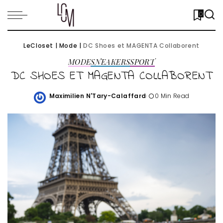
0
LeCloset
|
Mode
|
DC Shoes et MAGENTA Collaborent
MODE
SNEAKERS
SPORT
DC SHOES ET MAGENTA COLLABORENT
Maximilien N'Tary-Calaffard
0 Min Read
Posted
by