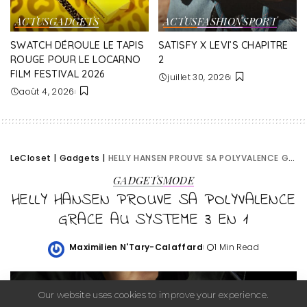
ACTUS
GADGETS
ACTUS
FASHION
SPORT
SWATCH DÉROULE LE TAPIS
SATISFY X LEVI’S CHAPITRE
ROUGE POUR LE LOCARNO
2
FILM FESTIVAL 2026
juillet 30, 2026
août 4, 2026
LeCloset
|
Gadgets
|
HELLY HANSEN PROUVE SA POLYVALENCE GRACE AU SYSTEME 3 EN 1
GADGETS
MODE
HELLY HANSEN PROUVE SA POLYVALENCE
GRACE AU SYSTEME 3 EN 1
Maximilien N'Tary-Calaffard
1 Min Read
Posted
by
Our website uses cookies to improve your experience.