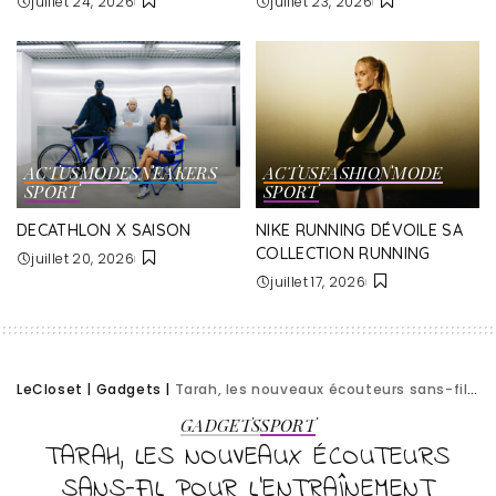
juillet 24, 2026
juillet 23, 2026
ACTUS
MODE
SNEAKERS
ACTUS
FASHION
MODE
SPORT
SPORT
DECATHLON X SAISON
NIKE RUNNING DÉVOILE SA
COLLECTION RUNNING
juillet 20, 2026
juillet 17, 2026
LeCloset
|
Gadgets
|
Tarah, les nouveaux écouteurs sans-fil pour l’entraînement quotidien des sportifs
GADGETS
SPORT
TARAH, LES NOUVEAUX ÉCOUTEURS
SANS-FIL POUR L’ENTRAÎNEMENT