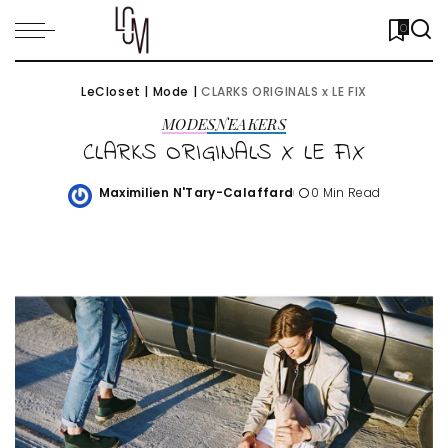
0
LeCloset
|
Mode
|
CLARKS ORIGINALS x LE FIX
MODE
SNEAKERS
CLARKS ORIGINALS X LE FIX
Maximilien N'Tary-Calaffard
0 Min Read
Posted
by