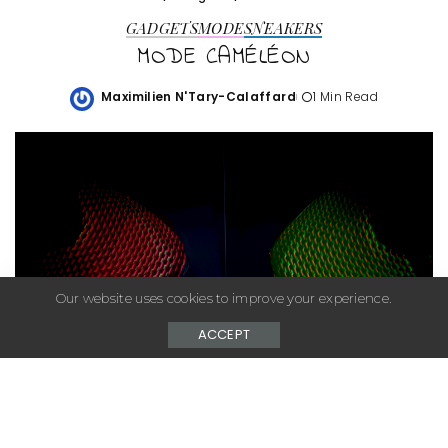
GADGETS
MODE
SNEAKERS
MODE CAMÉLÉON
Maximilien N'Tary-Calaffard
1 Min Read
Posted
by
Our website uses cookies to improve your experience.
ACCEPT