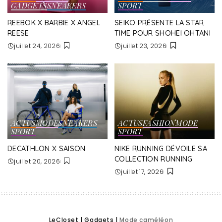
GADGETS
SNEAKERS
SPORT
REEBOK X BARBIE X ANGEL
SEIKO PRÉSENTE LA STAR
REESE
TIME POUR SHOHEI OHTANI
juillet 24, 2026
juillet 23, 2026
ACTUS
MODE
SNEAKERS
ACTUS
FASHION
MODE
SPORT
SPORT
DECATHLON X SAISON
NIKE RUNNING DÉVOILE SA
COLLECTION RUNNING
juillet 20, 2026
juillet 17, 2026
LeCloset
|
Gadgets
|
Mode caméléon