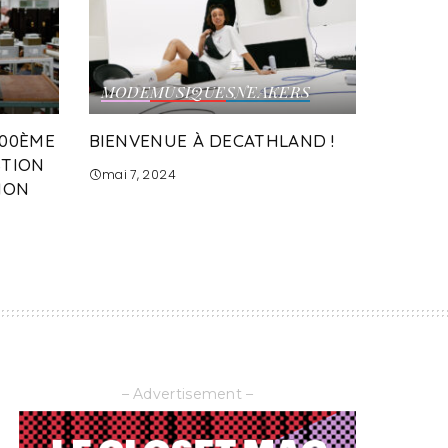
MODE
MUSIQUE
SNEAKERS
100ÈME
BIENVENUE À DECATHLAND !
STION
mai 7, 2024
ION
– Advertisement –