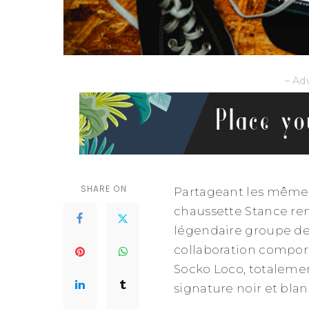
– Ad
SHARE ON
Partageant les mêmes
chaussette Stance re
légendaire groupe d
collaboration compor
Socko Loco, totalement
signature noir et bla