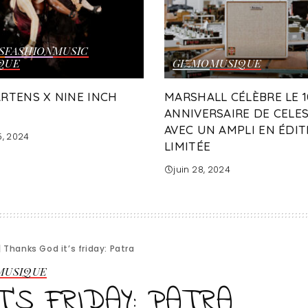
S
FASHION
MUSIC
QUE
GIZMO
MUSIQUE
ARTENS X NINE INCH
MARSHALL CÉLÈBRE LE 
ANNIVERSAIRE DE CELE
AVEC UN AMPLI EN ÉDIT
15, 2024
LIMITÉE
juin 28, 2024
|
Thanks God it’s friday: Patra
MUSIQUE
’S FRIDAY: PATRA