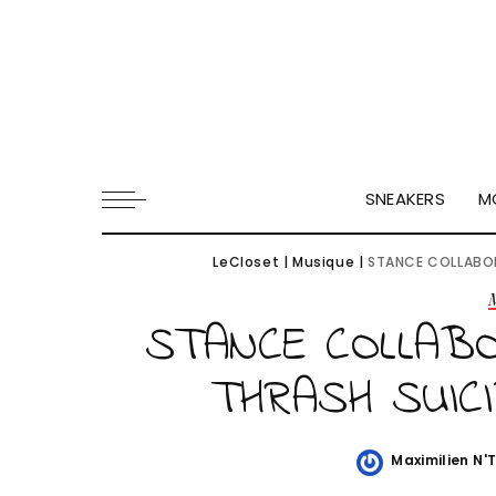
SNEAKERS
M
LeCloset
|
Musique
|
STANCE COLLABOR
STANCE COLLABO
THRASH SUIC
Maximilien N'
Posted
by