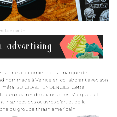
vertisement –
 racines californienne, La marque de
nd hommage à Venice en collaborant avec son
e métal SUICIDAL TENDENCIES. Cette
te deux paires de chaussettes, Marquee et
 inspirées des oeuvres d’art et de la
nche du groupe thrash américain.