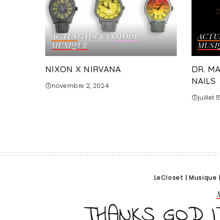
ACTUS
GADGETS
MODE
ACTU
MUSIQUE
MUSI
NIXON X NIRVANA
DR. M
NAILS
novembre 2, 2024
juillet 
LeCloset
|
Musique
THANKS GOD IT