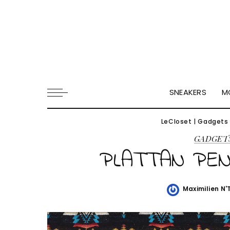
SNEAKERS
M
LeCloset
|
Gadgets
GADGET
PLATTAN PEN
Maximilien N
Posted
by