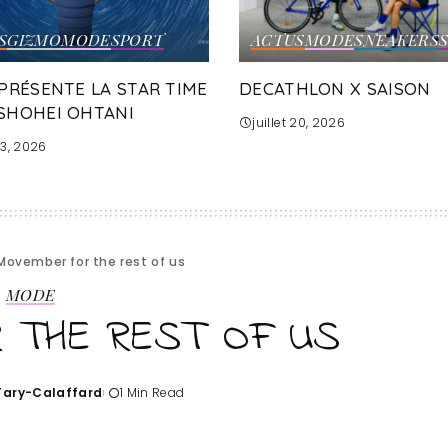
S
GIZMO
MODE
SPORT
ACTUS
MODE
SNEAKERS
 PRÉSENTE LA STAR TIME
DECATHLON X SAISON
SHOHEI OHTANI
juillet 20, 2026
 23, 2026
Movember for the rest of us
MODE
 THE REST OF US
'Tary-Calaffard
1 Min Read