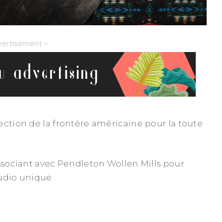
vertisement –
ection de la frontère américaine pour la toute
associant avec Pendleton Wollen Mills pour
audio unique