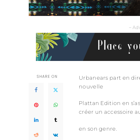
– Ad
SHARE ON
Urbanears part en dir
nouvelle
Plattan Edition en s’
créer un accessoire 
en son genre.