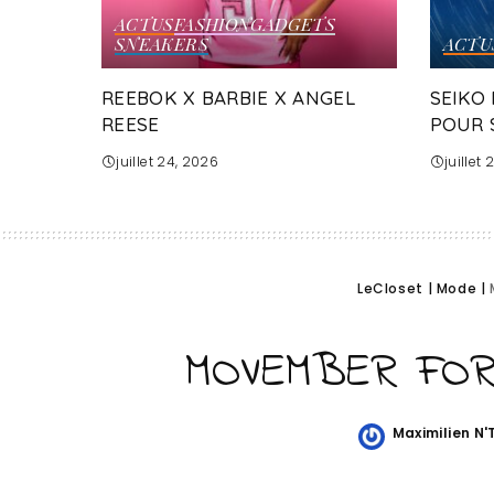
ACTUS
FASHION
GADGETS
SNEAKERS
ACTU
REEBOK X BARBIE X ANGEL
SEIKO
REESE
POUR 
juillet 24, 2026
juillet
LeCloset
|
Mode
|
MOVEMBER FOR
Maximilien N
Posted
by