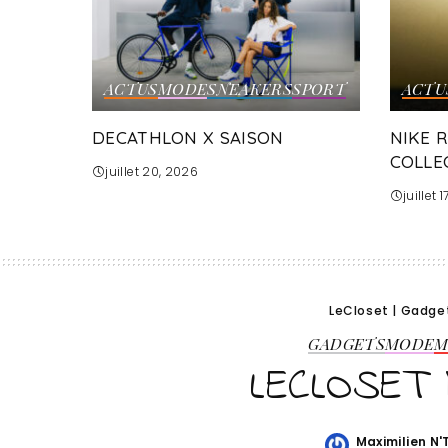
ACTUS
MODE
SNEAKERS
SPORT
ACTU
DECATHLON X SAISON
NIKE 
COLLE
juillet 20, 2026
juillet 
LeCloset
|
Gadge
GADGETS
MODE
M
LECLOSET 
Maximilien N