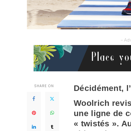
– Ad
SHARE ON
Décidément, l’
Woolrich revis
une ligne de 
« twistés ». A