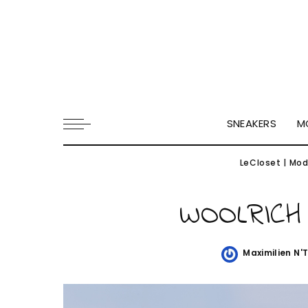
SNEAKERS
M
LeCloset
|
Mod
WOOLRICH 
Maximilien N'
Posted
by