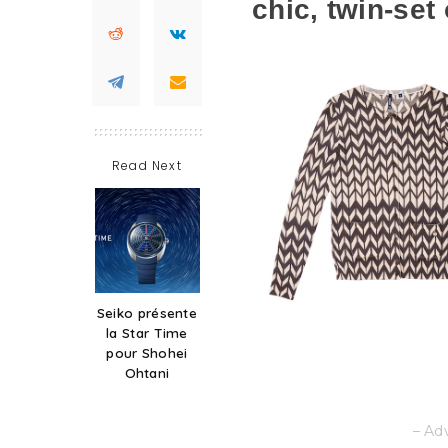
chic, twin-set
Read Next
Seiko présente
la Star Time
pour Shohei
Ohtani
– Ad