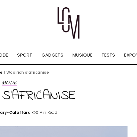
ODE
SPORT
GADGETS
MUSIQUE
TESTS
EXPO’
e
|
Woolrich s’africanise
MODE
S’AFRICANISE
Tary-Calaffard
0 Min Read