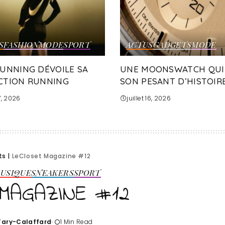
S
FASHION
MODE
SPORT
ACTUS
GADGETS
MODE
RUNNING DÉVOILE SA
UNE MOONSWATCH QUI
CTION RUNNING
SON PESANT D’HISTOIRE
17, 2026
juillet 16, 2026
ts
|
LeCloset Magazine #12
USIQUE
SNEAKERS
SPORT
MAGAZINE #12
'Tary-Calaffard
1 Min Read