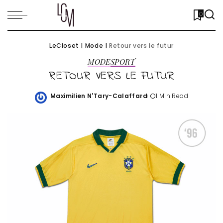
0
LeCloset
|
Mode
|
Retour vers le futur
MODE
SPORT
RETOUR VERS LE FUTUR
Maximilien N'Tary-Calaffard
1 Min Read
Posted
by