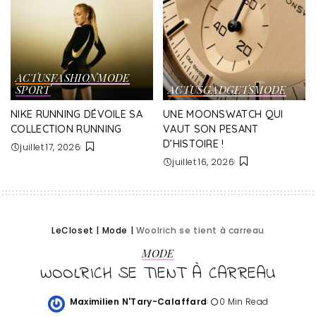
ACTUS
FASHION
MODE
SPORT
ACTUS
GADGETS
MODE
NIKE RUNNING DÉVOILE SA
UNE MOONSWATCH QUI
COLLECTION RUNNING
VAUT SON PESANT
D’HISTOIRE !
juillet 17, 2026
juillet 16, 2026
LeCloset
|
Mode
|
Woolrich se tient à carreau
MODE
WOOLRICH SE TIENT À CARREAU
Maximilien N'Tary-Calaffard
0 Min Read
Posted