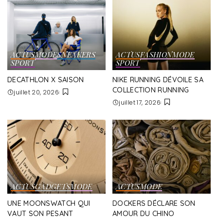
ACTUS
MODE
SNEAKERS
ACTUS
FASHION
MODE
SPORT
SPORT
DECATHLON X SAISON
NIKE RUNNING DÉVOILE SA
COLLECTION RUNNING
juillet 20, 2026
juillet 17, 2026
ACTUS
GADGETS
MODE
ACTUS
MODE
UNE MOONSWATCH QUI
DOCKERS DÉCLARE SON
VAUT SON PESANT
AMOUR DU CHINO