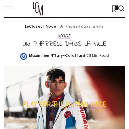
0
LeCloset
|
Mode
|
Un Pharrell dans la ville
MODE
UN PHARRELL DANS LA VILLE
Maximilien N'Tary-Calaffard
1 Min Read
Posted
by