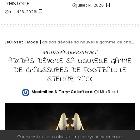
D’HISTOIRE !
juillet 14, 2026
juillet 16, 2026
LeCloset
|
Mode
|
adidas dévoile sa nouvelle gamme de chaussures de football: le Stellar Pack
MODE
SNEAKERS
SPORT
ADIDAS DÉVOILE SA NOUVELLE GAMME
DE CHAUSSURES DE FOOTBALL: LE
STELLAR PACK
Maximilien N'Tary-Calaffard
1 Min Read
Posted
by
Our website uses cookies to improve your experience.