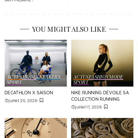
YOU MIGHT ALSO LIKE
ACTUS
MODE
SNEAKERS
ACTUS
FASHION
MODE
SPORT
SPORT
DECATHLON X SAISON
NIKE RUNNING DÉVOILE SA
COLLECTION RUNNING
juillet 20, 2026
juillet 17, 2026