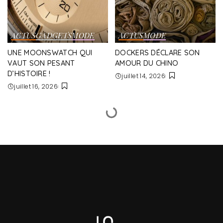
ACTUS
GADGETS
MODE
ACTUS
MODE
UNE MOONSWATCH QUI
DOCKERS DÉCLARE SON
VAUT SON PESANT
AMOUR DU CHINO
D’HISTOIRE !
juillet 14, 2026
juillet 16, 2026
LeCloset
|
Mode
|
adidas Originals by wings+horns
MODE
ADIDAS ORIGINALS BY WINGS+HORNS
Maximilien N'Tary-Calaffard
1 Min Read
Posted
by