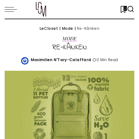
0
LeCloset
|
Mode
|
Re-Kånken
MODE
RE-KÅNKEN
Maximilien N'Tary-Calaffard
0 Min Read
Posted
by