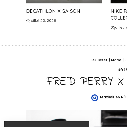
DECATHLON X SAISON
NIKE 
COLLE
juillet 20, 2026
juillet 
LeCloset
|
Mode
|
F
MO
FRED PERRY X
Maximilien N'
Posted
by