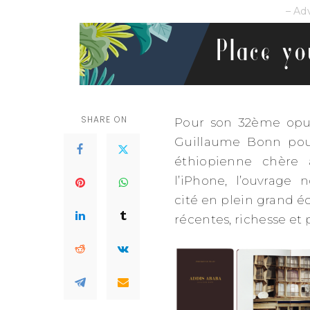
– Ad
SHARE ON
Pour son 32ème opus,
Guillaume Bonn pour 
éthiopienne chère
l’iPhone, l’ouvrage 
cité en plein grand é
récentes, richesse et 