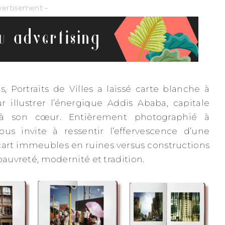
vertisement –
 Portraits de Villes a laissé carte blanche à
illustrer l’énergique Addis Ababa, capitale
 à son cœur. Entièrement photographié à
nous invite à ressentir l’effervescence d’une
cart immeubles en ruines versus constructions
pauvreté, modernité et tradition.