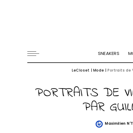
SNEAKERS
M
LeCloset
|
Mode
|
Portraits de
PORTRAITS DE VI
PAR GUI
Maximilien N'
Posted
by