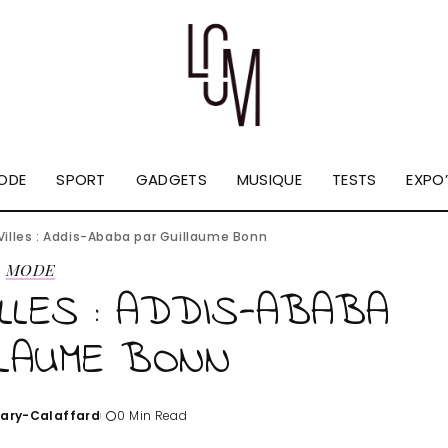
ODE
SPORT
GADGETS
MUSIQUE
TESTS
EXPO’
 Villes : Addis-Ababa par Guillaume Bonn
MODE
LLES : ADDIS-ABABA
LLAUME BONN
Tary-Calaffard
0 Min Read