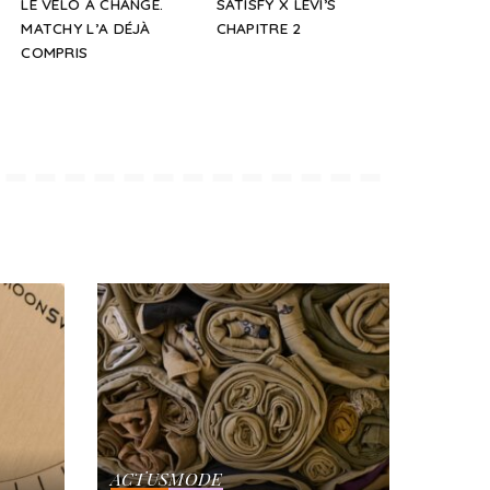
LE VÉLO A CHANGÉ.
SATISFY X LEVI’S
MATCHY L’A DÉJÀ
CHAPITRE 2
COMPRIS
ACTUS
MODE