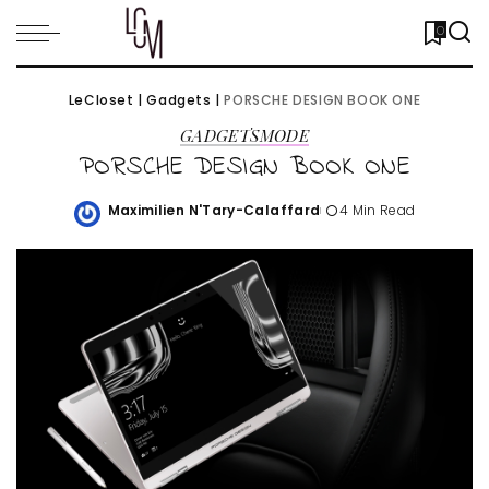
0
LeCloset
|
Gadgets
|
PORSCHE DESIGN BOOK ONE
GADGETS
MODE
PORSCHE DESIGN BOOK ONE
Maximilien N'Tary-Calaffard
4 Min Read
Posted
by