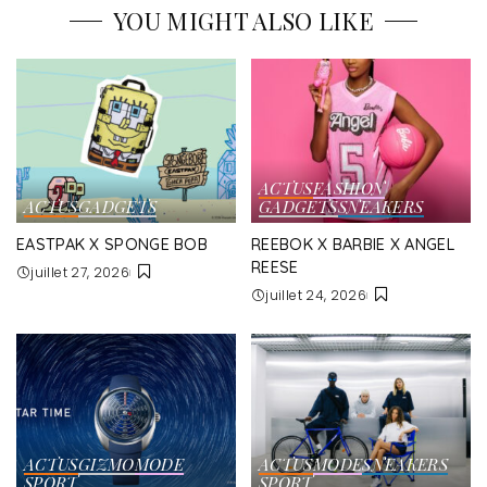
YOU MIGHT ALSO LIKE
ACTUS
FASHION
ACTUS
GADGETS
GADGETS
SNEAKERS
EASTPAK X SPONGE BOB
REEBOK X BARBIE X ANGEL
REESE
juillet 27, 2026
juillet 24, 2026
ACTUS
GIZMO
MODE
ACTUS
MODE
SNEAKERS
SPORT
SPORT