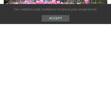
Our website uses cookies to improve your experience.
ACCEPT
– Advertisement –
LeCloset est amoureux de l’Amour, on le prouve en
vous proposant de participer à la Love Run le
dimanche 19 mars 2017 en plein cœur de Paris !
Le principe est de courir 7 km en duo en étant liés