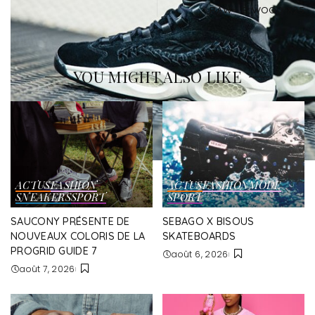
RAW= ELWOOD X25
YOU MIGHT ALSO LIKE
ACTUS
FASHION
ACTUS
FASHION
MODE
SNEAKERS
SPORT
SPORT
SAUCONY PRÉSENTE DE
SEBAGO X BISOUS
NOUVEAUX COLORIS DE LA
SKATEBOARDS
PROGRID GUIDE 7
août 6, 2026
août 7, 2026