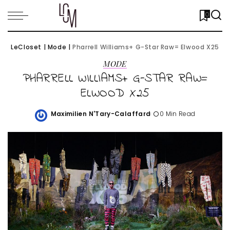
0
LeCloset
|
Mode
|
Pharrell Williams+ G-Star Raw= Elwood X25
MODE
PHARRELL WILLIAMS+ G-STAR RAW=
ELWOOD X25
Maximilien N'Tary-Calaffard
0 Min Read
Posted
by