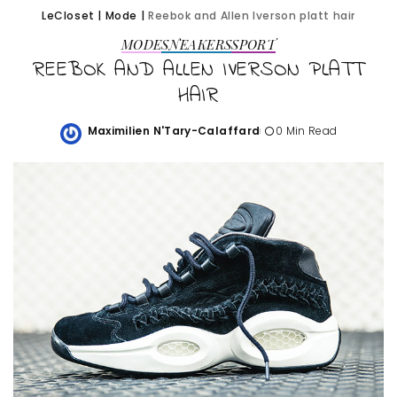
LeCloset
|
Mode
|
Reebok and Allen Iverson platt hair
MODE
SNEAKERS
SPORT
REEBOK AND ALLEN IVERSON PLATT
HAIR
Maximilien N'Tary-Calaffard
0 Min Read
Posted
by