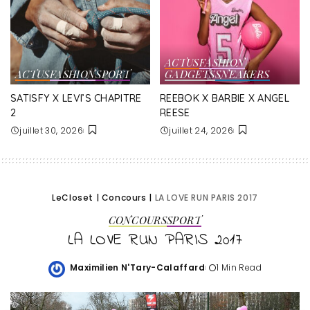
ACTUS
FASHION
ACTUS
FASHION
SPORT
GADGETS
SNEAKERS
SATISFY X LEVI’S CHAPITRE
REEBOK X BARBIE X ANGEL
2
REESE
juillet 30, 2026
juillet 24, 2026
LeCloset
|
Concours
|
LA LOVE RUN PARIS 2017
CONCOURS
SPORT
LA LOVE RUN PARIS 2017
Maximilien N'Tary-Calaffard
1 Min Read
Posted
by