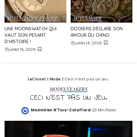
ACTUS
GADGETS
MODE
ACTUS
MODE
UNE MOONSWATCH QUI
DOCKERS DÉCLARE SON
VAUT SON PESANT
AMOUR DU CHINO
D’HISTOIRE !
juillet 14, 2026
juillet 16, 2026
LeCloset
|
Mode
|
Ceci n’est pas un jeu.
MODE
SNEAKERS
CECI N’EST PAS UN JEU.
Maximilien N'Tary-Calaffard
1 Min Read
Posted
by