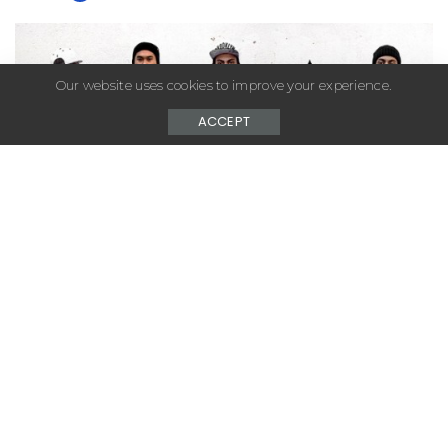
by
Our website uses cookies to improve your experience.
ACCEPT
– Advertisement –
Aussi frais qu’une chanson de Jay-Z, K1X sort un
quickstrike de tees noir et blancdonnant une vision
particulière de la franchise NBA, son quartier
et Niggaz in Paris en trame de fond.