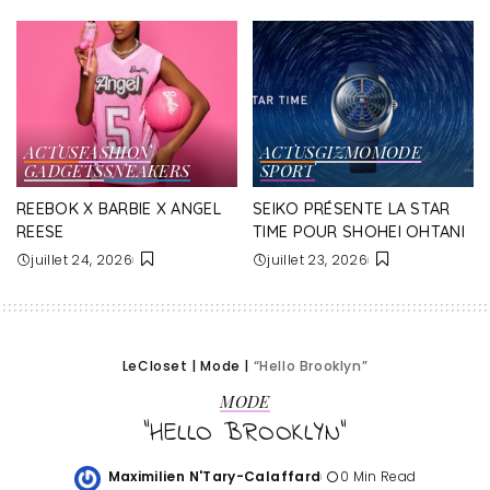
ACTUS
FASHION
ACTUS
GIZMO
MODE
GADGETS
SNEAKERS
SPORT
REEBOK X BARBIE X ANGEL
SEIKO PRÉSENTE LA STAR
REESE
TIME POUR SHOHEI OHTANI
juillet 24, 2026
juillet 23, 2026
LeCloset
|
Mode
|
“Hello Brooklyn”
MODE
“HELLO BROOKLYN”
Maximilien N'Tary-Calaffard
0 Min Read
Posted