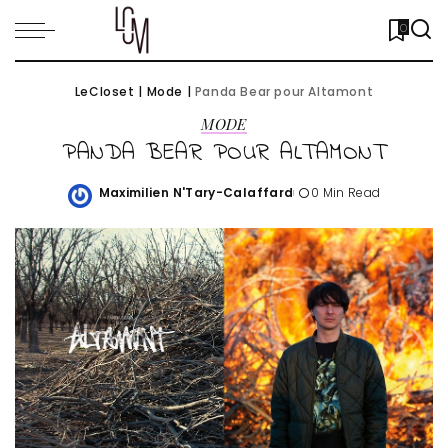
0
LeCloset
|
Mode
|
Panda Bear pour Altamont
MODE
PANDA BEAR POUR ALTAMONT
Maximilien N'Tary-Calaffard
0 Min Read
Posted
by