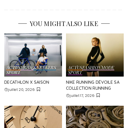
YOU MIGHT ALSO LIKE
ACTUS
MODE
SNEAKERS
ACTUS
FASHION
MODE
SPORT
SPORT
DECATHLON X SAISON
NIKE RUNNING DÉVOILE SA
COLLECTION RUNNING
juillet 20, 2026
juillet 17, 2026