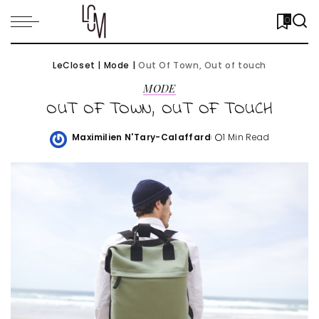
0
LeCloset
|
Mode
|
Out Of Town, Out of touch
MODE
OUT OF TOWN, OUT OF TOUCH
Maximilien N'Tary-Calaffard
1 Min Read
Posted
by