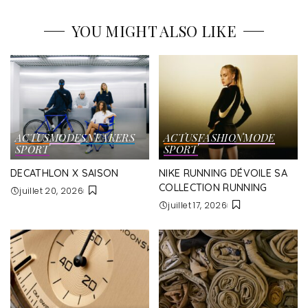
YOU MIGHT ALSO LIKE
ACTUS
MODE
SNEAKERS
ACTUS
FASHION
MODE
SPORT
SPORT
DECATHLON X SAISON
NIKE RUNNING DÉVOILE SA
COLLECTION RUNNING
juillet 20, 2026
juillet 17, 2026