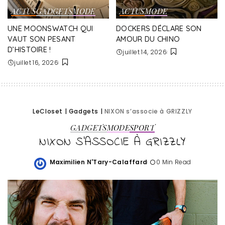
ACTUS
GADGETS
MODE
ACTUS
MODE
UNE MOONSWATCH QUI
DOCKERS DÉCLARE SON
VAUT SON PESANT
AMOUR DU CHINO
D’HISTOIRE !
juillet 14, 2026
juillet 16, 2026
LeCloset
|
Gadgets
|
NIXON s’associe à GRIZZLY
GADGETS
MODE
SPORT
NIXON S’ASSOCIE À GRIZZLY
Maximilien N'Tary-Calaffard
0 Min Read
Posted
by