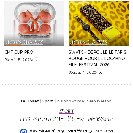
ACTUS
GADGETS
ACTUS
GADGETS
CMF CLIP PRO
SWATCH DÉROULE LE TAPIS
ROUGE POUR LE LOCARNO
août 5, 2026
FILM FESTIVAL 2026
août 4, 2026
LeCloset
|
Sport
|
It’s Showtime: Allen Iverson
SPORT
IT’S SHOWTIME: ALLEN IVERSON
Maximilien N'Tary-Calaffard
0 Min Read