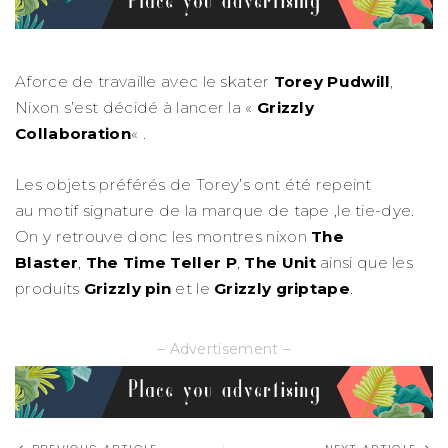
Aforce de travaille avec le skater
Torey Pudwill
,
Nixon s’est décidé à lancer la «
Grizzly
Collaboration
« .
Les objets préférés de Torey’s ont été repeint
au motif signature de la marque de tape ,le tie-dye.
On y retrouve donc les montres nixon
The
Blaster
,
The Time Teller P
,
The Unit
ainsi que les
produits
Grizzly pin
et le
Grizzly griptape
.
– Advertisement –