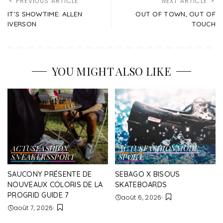
PREVIOUS ARTICLE
NEXT ARTICLE
IT’S SHOWTIME: ALLEN
OUT OF TOWN, OUT OF
IVERSON
TOUCH
YOU MIGHT ALSO LIKE
ACTUS
FASHION
ACTUS
FASHION
MODE
SNEAKERS
SPORT
SPORT
SAUCONY PRÉSENTE DE
SEBAGO X BISOUS
NOUVEAUX COLORIS DE LA
SKATEBOARDS
PROGRID GUIDE 7
août 6, 2026
août 7, 2026