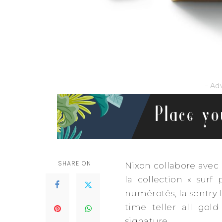
– Ad
SHARE ON
Nixon collabore avec l
la collection « surf
numérotés, la sentry le
time teller all gol
signature.