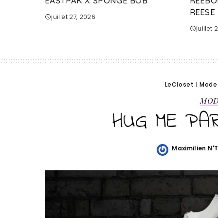
EASTPAK X SPONGE BOB
REEBO
REESE
juillet 27, 2026
juillet
LeCloset
|
Mode
MO
HUG ME PA
Maximilien N'
Posted
by