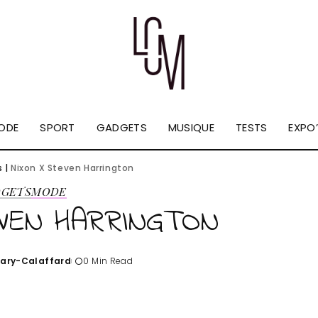
ODE
SPORT
GADGETS
MUSIQUE
TESTS
EXPO’
s
|
Nixon X Steven Harrington
DGETS
MODE
VEN HARRINGTON
Tary-Calaffard
0 Min Read