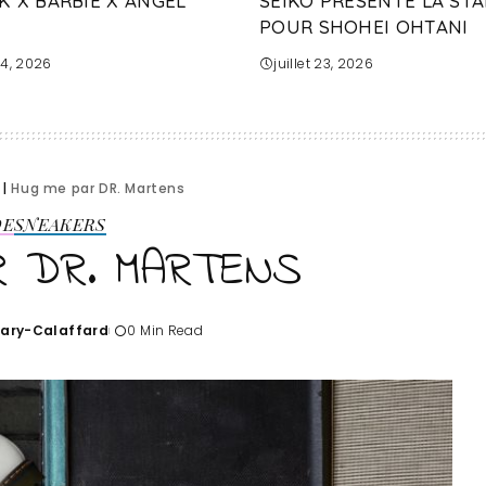
K X BARBIE X ANGEL
SEIKO PRÉSENTE LA STA
POUR SHOHEI OHTANI
 24, 2026
juillet 23, 2026
|
Hug me par DR. Martens
DE
SNEAKERS
R DR. MARTENS
Tary-Calaffard
0 Min Read