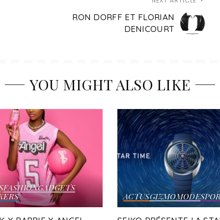
NEXT ARTICLE
RON DORFF ET FLORIAN
DENICOURT
YOU MIGHT ALSO LIKE
S
FASHION
GADGETS
KERS
ACTUS
GIZMO
MODE
SPO