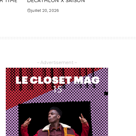
R TIME
DECATHLON X SAISON
juillet 20, 2026
– Advertisement –