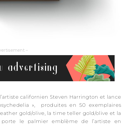
vertisement –
’artiste californien Steven Harrington et lance
 psychedelia », produites en 50 exemplaires
ather gold/olive, la time teller gold/olive et la
d porte le palmier emblème de l’artiste en