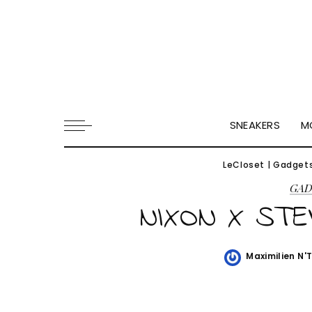
SNEAKERS
M
LeCloset
|
Gadget
GA
NIXON X STE
Maximilien N'
Posted
by