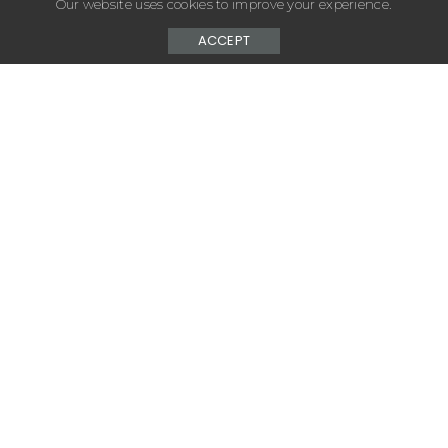
Our website uses cookies to improve your experience.
ACCEPT
– Advertisement –
Opel présente sa collaboration avec le collectif
Andrea Crews. Au cours de cet échange avec la