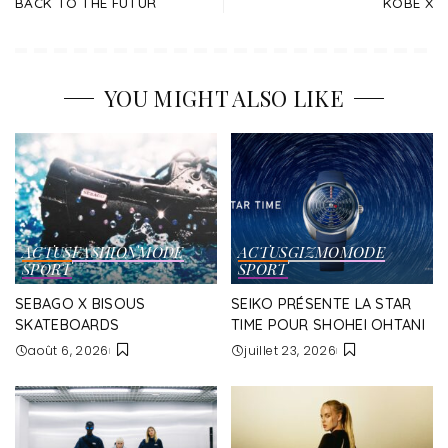
BACK TO THE FUTUR
KOBE X
YOU MIGHT ALSO LIKE
ACTUS
FASHION
MODE
ACTUS
GIZMO
MODE
SPORT
SPORT
SEBAGO X BISOUS
SEIKO PRÉSENTE LA STAR
SKATEBOARDS
TIME POUR SHOHEI OHTANI
août 6, 2026
juillet 23, 2026