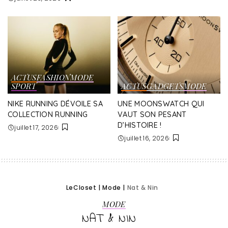
ACTUS
FASHION
MODE
SPORT
ACTUS
GADGETS
MODE
NIKE RUNNING DÉVOILE SA
UNE MOONSWATCH QUI
COLLECTION RUNNING
VAUT SON PESANT
D’HISTOIRE !
juillet 17, 2026
juillet 16, 2026
LeCloset
|
Mode
|
Nat & Nin
MODE
NAT & NIN