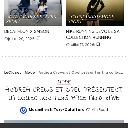
ACTUS
MODE
SNEAKERS
ACTUS
FASHION
MODE
SPORT
SPORT
DECATHLON X SAISON
NIKE RUNNING DÉVOILE SA
COLLECTION RUNNING
juillet 20, 2026
juillet 17, 2026
LeCloset
|
Mode
|
Andrea Crews et Opel présentent la collection FW15 RACE and RAVE
MODE
ANDREA CREWS ET OPEL PRÉSENTENT
LA COLLECTION FW15 RACE AND RAVE
Maximilien N'Tary-Calaffard
1 Min Read
Posted
by