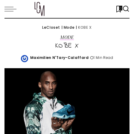
0
LeCloset
|
Mode
|
KOBE X
MODE
KOBE X
Maximilien N'Tary-Calaffard
1 Min Read
Posted
by