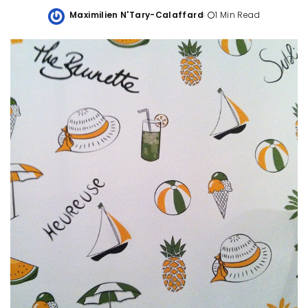
Maximilien N'Tary-Calaffard
1 Min Read
Posted
by