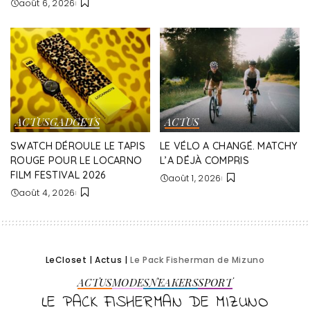
août 6, 2026
ACTUS
GADGETS
ACTUS
SWATCH DÉROULE LE TAPIS
LE VÉLO A CHANGÉ. MATCHY
ROUGE POUR LE LOCARNO
L’A DÉJÀ COMPRIS
FILM FESTIVAL 2026
août 1, 2026
août 4, 2026
LeCloset
|
Actus
|
Le Pack Fisherman de Mizuno
ACTUS
MODE
SNEAKERS
SPORT
LE PACK FISHERMAN DE MIZUNO