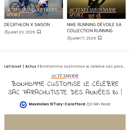
ACTUS
MODE
SNEAKERS
ACTUS
FASHION
MODE
SPORT
SPORT
DECATHLON X SAISON
NIKE RUNNING DÉVOILE SA
COLLECTION RUNNING
juillet 20, 2026
juillet 17, 2026
LeCloset
|
Actus
|
Bonhomme customise le célèbre sac parachutiste des années 80 !
ACTUS
MODE
BONHOMME CUSTOMISE LE CÉLÈBRE
SAC PARACHUTISTE DES ANNÉES 80 !
Maximilien N'Tary-Calaffard
0 Min Read
Posted
by