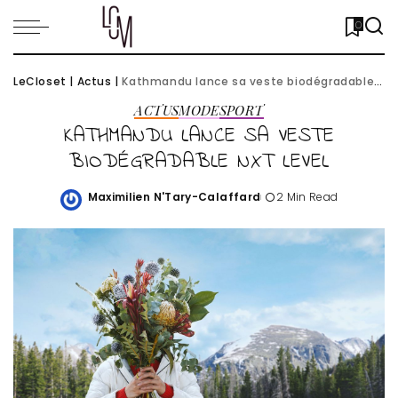
0
LeCloset
|
Actus
|
Kathmandu lance sa veste biodégradable NXT Level
ACTUS
MODE
SPORT
KATHMANDU LANCE SA VESTE
BIODÉGRADABLE NXT LEVEL
Maximilien N'Tary-Calaffard
2 Min Read
Posted
by