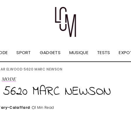
ODE
SPORT
GADGETS
MUSIQUE
TESTS
EXPO’
TAR ELWOOD 5620 MARC NEWSON
MODE
 5620 MARC NEWSON
'Tary-Calaffard
1 Min Read