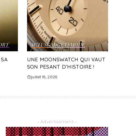
ORT
ACTUS
GADGETS
MODE
 SA
UNE MOONSWATCH QUI VAUT
SON PESANT D’HISTOIRE !
juillet 16, 2026
– Advertisement –