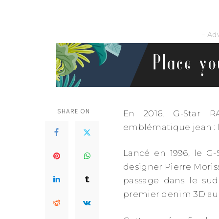
– Ad
SHARE ON
En 2016, G-Star 
emblématique jean : l
Lancé en 1996, le G-
designer Pierre Moriss
passage dans le sud 
premier denim 3D a