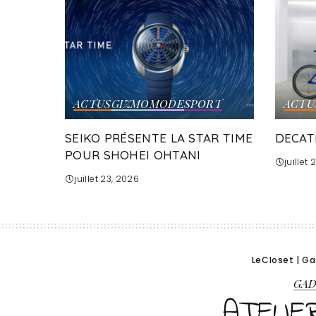
ACTUS
GIZMO
MODE
SPORT
ACTU
SEIKO PRÉSENTE LA STAR TIME
DECAT
POUR SHOHEI OHTANI
juillet
juillet 23, 2026
LeCloset
|
Ga
GA
ATELIE