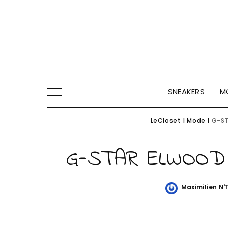
SNEAKERS
M
LeCloset
|
Mode
|
G-S
G-STAR ELWOOD
Maximilien N
Posted
by