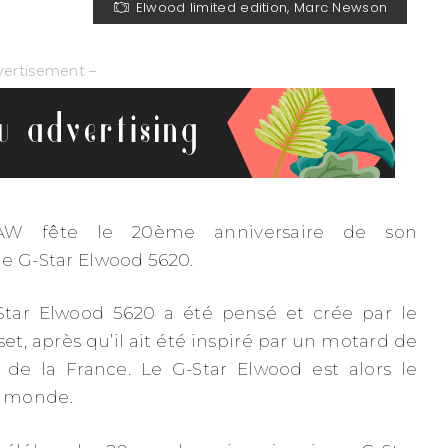
Elwood limited edition, Marc Newson
vertisement –
RAW fête le 20ème anniversaire de son
e G-Star Elwood 5620.
Star Elwood 5620 a été pensé et crée par le
et, après qu’il ait été inspiré par un motard de
de la France. Le G-Star Elwood est alors le
u monde.