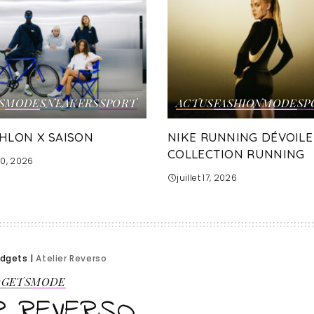
S
MODE
SNEAKERS
SPORT
ACTUS
FASHION
MODE
SP
HLON X SAISON
NIKE RUNNING DÉVOILE
COLLECTION RUNNING
 20, 2026
juillet 17, 2026
dgets
|
Atelier Reverso
DGETS
MODE
R REVERSO