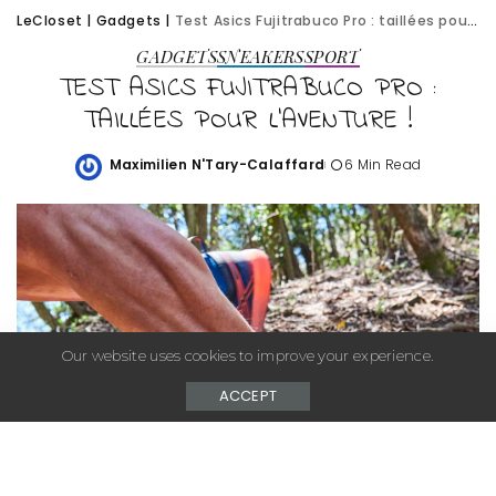
LeCloset
|
Gadgets
|
Test Asics Fujitrabuco Pro : taillées pour l’aventure !
GADGETS
SNEAKERS
SPORT
TEST ASICS FUJITRABUCO PRO :
TAILLÉES POUR L’AVENTURE !
Maximilien N'Tary-Calaffard
6 Min Read
Posted
by
Our website uses cookies to improve your experience.
ACCEPT