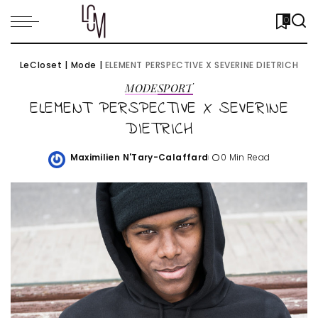
0
LeCloset
|
Mode
|
ELEMENT PERSPECTIVE X SEVERINE DIETRICH
MODE
SPORT
ELEMENT PERSPECTIVE X SEVERINE
DIETRICH
Maximilien N'Tary-Calaffard
0 Min Read
Posted
by