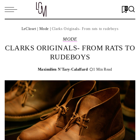
0
LeCloset
|
Mode
|
Clarks Originals- From rats to rudeboys
MODE
CLARKS ORIGINALS- FROM RATS TO
RUDEBOYS
Maximilien N'Tary-Calaffard
1 Min Read
Posted
by