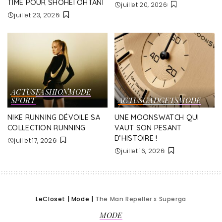
TIME POUR SHOHEI OHTANI
juillet 20, 2026
juillet 23, 2026
ACTUS
FASHION
MODE
SPORT
ACTUS
GADGETS
MODE
NIKE RUNNING DÉVOILE SA
UNE MOONSWATCH QUI
COLLECTION RUNNING
VAUT SON PESANT
D’HISTOIRE !
juillet 17, 2026
juillet 16, 2026
LeCloset
|
Mode
|
The Man Repeller x Superga
MODE