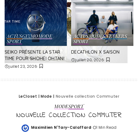
ACTUS
GIZMO
MODE
ACTUS
MODE
SNEAKERS
SPORT
SPORT
SEIKO PRÉSENTE LA STAR
DECATHLON X SAISON
TIME POUR SHOHEI OHTANI
juillet 20, 2026
juillet 23, 2026
LeCloset
|
Mode
|
Nouvelle collection Commuter
MODE
SPORT
NOUVELLE COLLECTION COMMUTER
Maximilien N'Tary-Calaffard
1 Min Read
Posted
by