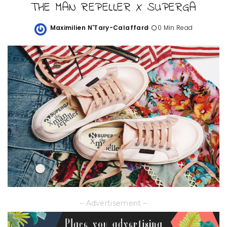
THE MAN REPELLER X SUPERGA
Maximilien N'Tary-Calaffard
0 Min Read
Posted
by
– Advertisement –