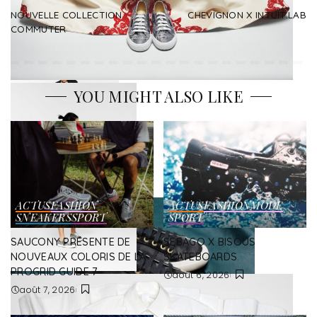
NOUVELLE COLLECTION
CHEVIGNON X INTUIT.LAB
COMMUTER
YOU MIGHT ALSO LIKE
ACTUS
FASHION
ACTUS
FASHION
MODE
SNEAKERS
SPORT
SPORT
SAUCONY PRÉSENTE DE
SEBAGO X BISOUS
NOUVEAUX COLORIS DE LA
SKATEBOARDS
PROGRID GUIDE 7
août 6, 2026
août 7, 2026