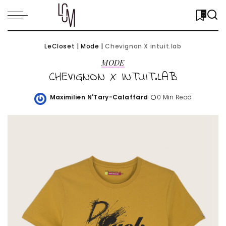
0
LeCloset
|
Mode
|
Chevignon X intuit.lab
MODE
CHEVIGNON X INTUIT.LAB
Maximilien N'Tary-Calaffard
0 Min Read
Posted
by