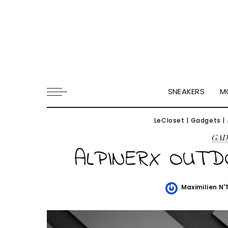
SNEAKERS
M
LeCloset
|
Gadgets
|
GA
ALPINERX OUT
Maximilien N
Posted
by