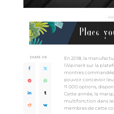
– Ad
SHARE ON
En 2018, la manufactu
l’AlpinerX sur la plat
montres commandées. 
pouvoir concevoir leu
11 000 options, dispo
Cette année, la marq
multifonction dans les
membres de cette co