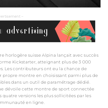
vertisement –
re horlogère suisse Alpina lançait avec succès
eforme Kickstarter, atteignant plus de 3 000
Les contributeurs ont eu la chance de
r propre montre en choisissant parmi plus de
nibles dans un outil de paramétrage dédié.
ue dévoile cette montre de sport connectée
 quatre versions les plus sollicitées par les
mmunauté en ligne.