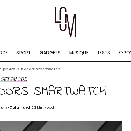
ODE
SPORT
GADGETS
MUSIQUE
TESTS
EXPO’
AlpinerX Outdoors Smartwatch
DGETS
MODE
DOORS SMARTWATCH
'Tary-Calaffard
1 Min Read