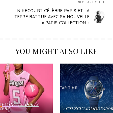
NEXT ARTICLE
NIKECOURT CÉLÈBRE PARIS ET LA
,
TERRE BATTUE AVEC SA NOUVELLE
« PARIS COLLECTION »
YOU MIGHT ALSO LIKE
S
FASHION
GADGETS
KERS
ACTUS
GIZMO
MODE
SPO