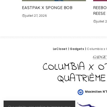
EASTPAK X SPONGE BOB
REEBO
REESE
juillet 27, 2026
juillet
LeCloset
|
Gadgets
|
Columbia x 
GADGE
COLUMBIA X O
QUATRIÈME
Maximilien N
Posted
by
Our website uses cookies to improve your