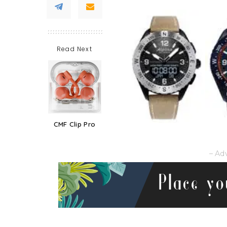
Read Next
CMF Clip Pro
– Ad