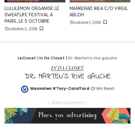
LULULEMON ORGANISE LE
MARKERAD IKEA C/O VIRGIL
SWEATLIFE FESTIVAL À
ABLOH
PARIS, LE 5 OCTOBRE
octobre 1, 2019
octobre 2, 2019
LeCloset
|
In Da Closet
|
Dr. Marten’s rive gauche
IN DA CLOSET
DR. MARTEN’S RIVE GAUCHE
Maximilien N'Tary-Calaffard
1 Min Read
Posted
by
– Advertisement –