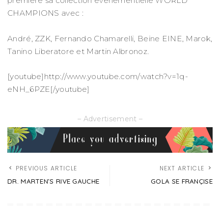
première sa collection événementielle WORLD
CHAMPIONS avec :
André, ZZK, Fernando Chamarelli, Beine EINE, Marok,
Tanino Liberatore et Martin Albronoz.
[youtube]http://www.youtube.com/watch?v=1q-
eNH_6PZE[/youtube]
– Advertisement –
PREVIOUS ARTICLE
NEXT ARTICLE
DR. MARTEN’S RIVE GAUCHE
GOLA SE FRANÇISE