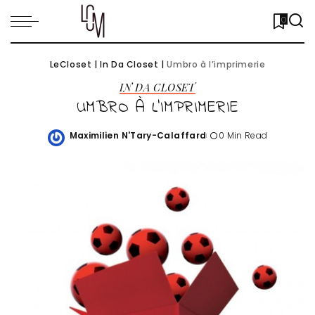
0
LeCloset
|
In Da Closet
|
Umbro à l’imprimerie
IN DA CLOSET
UMBRO À L’IMPRIMERIE
Maximilien N'Tary-Calaffard
0 Min Read
Posted
by