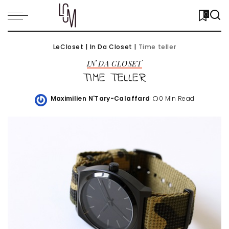
0
LeCloset
|
In Da Closet
|
Time teller
IN DA CLOSET
TIME TELLER
Maximilien N'Tary-Calaffard
0 Min Read
Posted
by