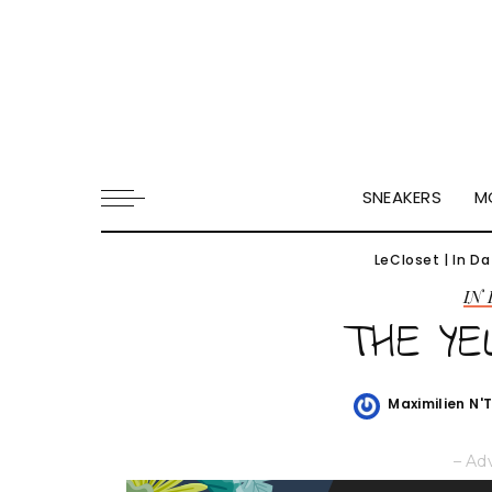
SNEAKERS
M
LeCloset
|
In Da
IN
THE YE
Maximilien N'
Posted
by
– Ad