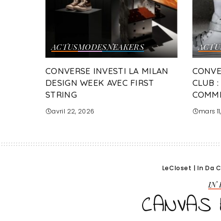
ACTUS
MODE
SNEAKERS
ACTU
CONVERSE INVESTI LA MILAN
CONVE
DESIGN WEEK AVEC FIRST
CLUB 
STRING
COMM
avril 22, 2026
mars 11
LeCloset
|
In Da 
IN
CANVAS 