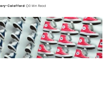
Tary-Calaffard
0 Min Read