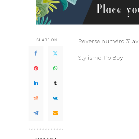
SHARE ON
Reverse numéro 31 av
Stylisme: Po’Boy