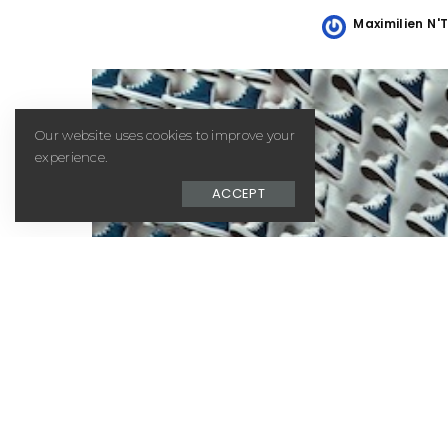
Maximilien N'
Posted
by
Our website uses cookies to improve your
experience.
ACCEPT