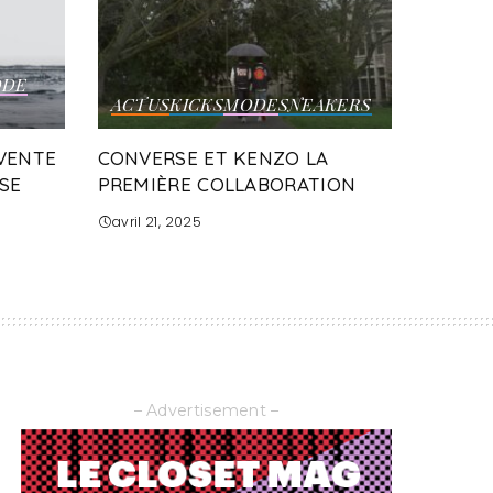
DE
ACTUS
KICKS
MODE
SNEAKERS
VENTE
CONVERSE ET KENZO LA
RSE
PREMIÈRE COLLABORATION
avril 21, 2025
– Advertisement –