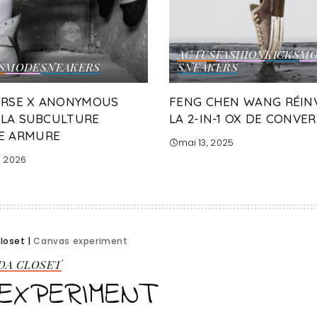
ACTUS
FASHION
KICKS
MO
S
MODE
SNEAKERS
SNEAKERS
RSE X ANONYMOUS
FENG CHEN WANG RÉIN
: LA SUBCULTURE
LA 2-IN-1 OX DE CONVE
E ARMURE
mai 13, 2025
, 2026
Closet
|
Canvas experiment
 DA CLOSET
EXPERIMENT