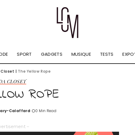
ODE
SPORT
GADGETS
MUSIQUE
TESTS
EXPO’
 Closet
|
The Yellow Rope
 DA CLOSET
LLOW ROPE
Tary-Calaffard
0 Min Read
vertisement –