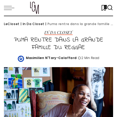
0
LeCloset
|
In Da Closet
|
Puma rentre dans la grande famille du reggae
IN DA CLOSET
PUMA RENTRE DANS LA GRANDE
FAMILLE DU REGGAE
Maximilien N'Tary-Calaffard
2 Min Read
Posted
by