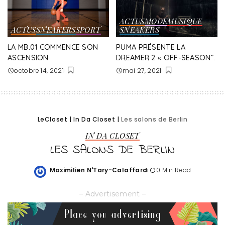
ACTUS
MODE
MUSIQUE
ACTUS
SNEAKERS
SPORT
SNEAKERS
LA MB.01 COMMENCE SON
PUMA PRÉSENTE LA
ASCENSION
DREAMER 2 « OFF-SEASON”.
octobre 14, 2021
mai 27, 2021
LeCloset
|
In Da Closet
|
Les salons de Berlin
IN DA CLOSET
LES SALONS DE BERLIN
Maximilien N'Tary-Calaffard
0 Min Read
Posted
by
– Advertisement –