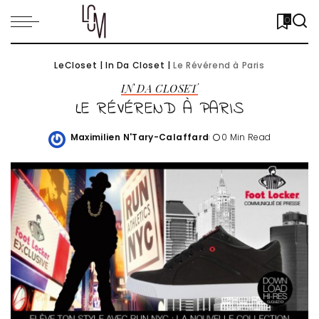
0
LeCloset
|
In Da Closet
|
Le Révérend à Paris
IN DA CLOSET
LE RÉVÉREND À PARIS
Maximilien N'Tary-Calaffard
0 Min Read
Posted
by