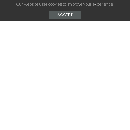
Our website uses cookies to improve your experience.
ACCEPT
– Advertisement –