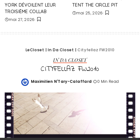
YORK DÉVOILENT LEUR
TENT THE CIRCLE PIT
TROISIÈME COLLAB
mai 25, 2026
mai 27, 2026
LeCloset
|
In Da Closet
|
Cityfellaz FW2010
IN DA CLOSET
CITYFELLAZ FW2010
Maximilien N'Tary-Calaffard
0 Min Read
Posted
by