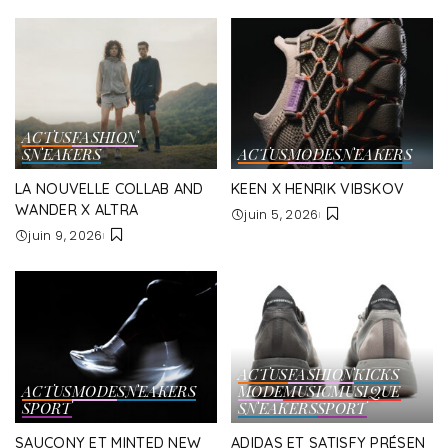
ACTUS
FASHION
SNEAKERS
ACTUS
MODE
SNEAKERS
LA NOUVELLE COLLAB AND
KEEN X HENRIK VIBSKOV
WANDER X ALTRA
juin 5, 2026
juin 9, 2026
ACTUS
FASHION
KICKS
ACTUS
MODE
SNEAKERS
MODE
MUSIC
MUSIQUE
SPORT
SNEAKERS
SPORT
SAUCONY ET MINTED NEW
ADIDAS ET SATISFY PRÉSEN