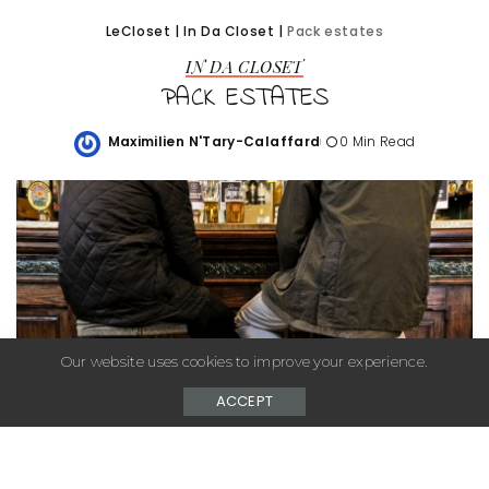
LeCloset
|
In Da Closet
|
Pack estates
IN DA CLOSET
PACK ESTATES
Maximilien N'Tary-Calaffard
0 Min Read
Posted
by
Our website uses cookies to improve your experience.
ACCEPT