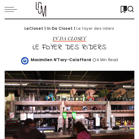
0
LeCloset
|
In Da Closet
|
Le foyer des riders
IN DA CLOSET
LE FOYER DES RIDERS
Maximilien N'Tary-Calaffard
4 Min Read
Posted
by