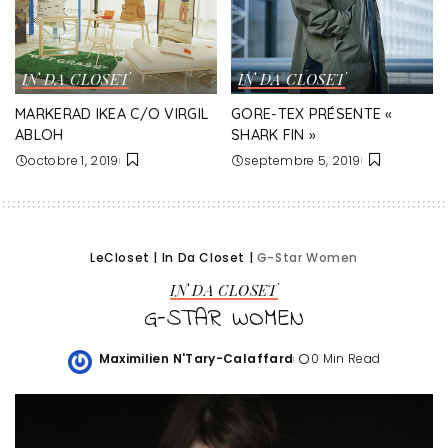
IN DA CLOSET
IN DA CLOSET
MARKERAD IKEA C/O VIRGIL
GORE-TEX PRÉSENTE «
ABLOH
SHARK FIN »
octobre 1, 2019
septembre 5, 2019
LeCloset
|
In Da Closet
|
G-Star Women
IN DA CLOSET
G-STAR WOMEN
Maximilien N'Tary-Calaffard
0 Min Read
Posted
by