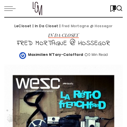
0
LeCloset
|
In Da Closet
|
Fred Mortagne @ Hossegor
IN DA CLOSET
FRED MORTAGNE @ HOSSEGOR
Maximilien N'Tary-Calaffard
0 Min Read
Posted
by