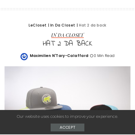
LeCloset
|
In Da Closet
|
Hat 2 da back
IN DA CLOSET
HAT 2 DA BACK
Maximilien N'Tary-Calaffard
0 Min Read
Posted
by
Our website uses cookies to improve your experience.
ACCEPT