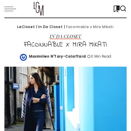
0
LeCloset
|
In Da Closet
|
Faconnable x Mira Mikati
IN DA CLOSET
FACONNABLE X MIRA MIKATI
Maximilien N'Tary-Calaffard
0 Min Read
Posted
by