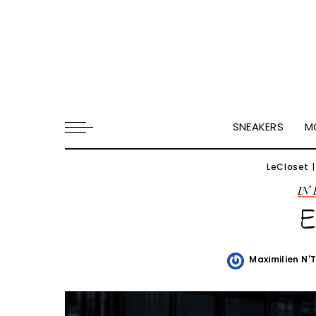
SNEAKERS
M
LeCloset
IN
E
Maximilien N'
Posted
by