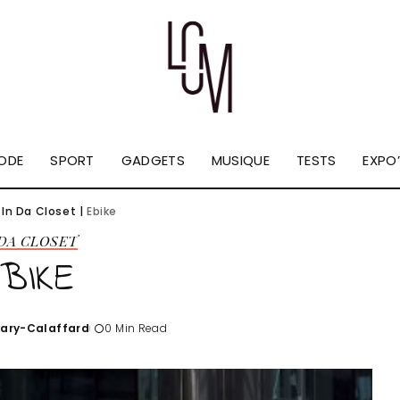
ODE
SPORT
GADGETS
MUSIQUE
TESTS
EXPO’
|
In Da Closet
|
Ebike
 DA CLOSET
BIKE
Tary-Calaffard
0 Min Read