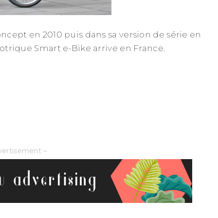
oncept en 2010 puis dans sa version de série en
lotrique Smart e-Bike arrive en France.
vertisement –