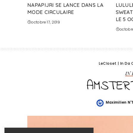
NAPAPIJRI SE LANCE DANS LA
LULUL
MODE CIRCULAIRE
SWEATL
LE 5 
octobre 17, 2019
octobre
LeCloset
|
In Da 
IN
AMSTER
Maximilien N
Posted
by