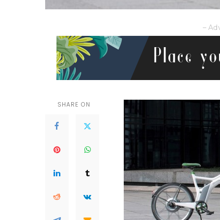
– Ad
SHARE ON