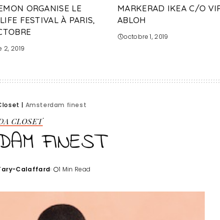
EMON ORGANISE LE
MARKERAD IKEA C/O VI
IFE FESTIVAL À PARIS,
ABLOH
OCTOBRE
octobre 1, 2019
 2, 2019
Closet
|
Amsterdam finest
 DA CLOSET
DAM FINEST
'Tary-Calaffard
1 Min Read