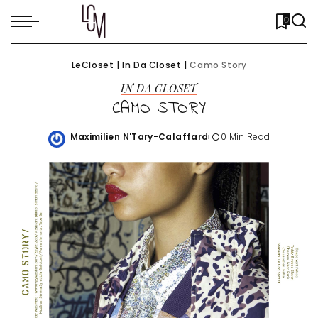
0
LeCloset
|
In Da Closet
|
Camo Story
IN DA CLOSET
CAMO STORY
Maximilien N'Tary-Calaffard
0 Min Read
Posted
by