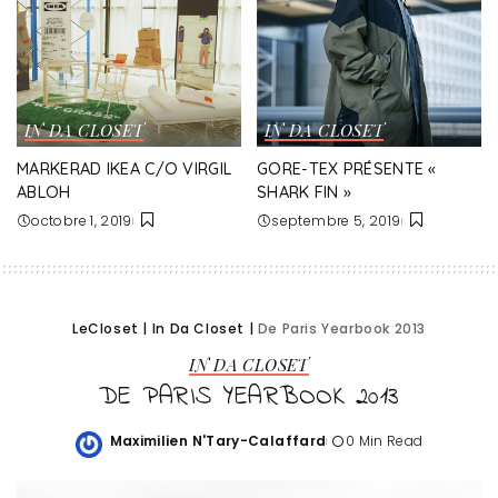
IN DA CLOSET
IN DA CLOSET
MARKERAD IKEA C/O VIRGIL
GORE-TEX PRÉSENTE «
ABLOH
SHARK FIN »
octobre 1, 2019
septembre 5, 2019
LeCloset
|
In Da Closet
|
De Paris Yearbook 2013
IN DA CLOSET
DE PARIS YEARBOOK 2013
Maximilien N'Tary-Calaffard
0 Min Read
Posted
by