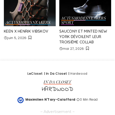
ACTUS
MODE
SNEAKERS
ACTUS
MODE
SNEAKERS
SPORT
KEEN X HENRIK VIBSKOV
SAUCONY ET MINTED NEW
YORK DÉVOILENT LEUR
juin 5, 2026
TROISIÈME COLLAB
mai 27, 2026
LeCloset
|
In Da Closet
|
Hardwood
IN DA CLOSET
HARDWOOD
Maximilien N'Tary-Calaffard
0 Min Read
Posted
by
– Advertisement –