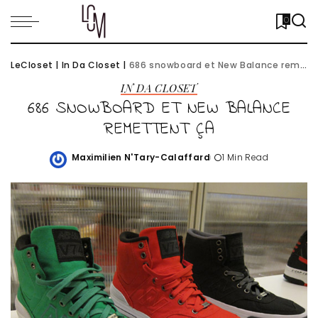
0
LeCloset
|
In Da Closet
|
686 snowboard et New Balance remettent ça
IN DA CLOSET
686 SNOWBOARD ET NEW BALANCE
REMETTENT ÇA
Maximilien N'Tary-Calaffard
1 Min Read
Posted
by