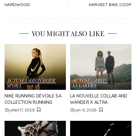
HARDWOOD
HARVEST BIKE COOP
YOU MIGHT ALSO LIKE
ACTUS
FASHION
MODE
ACTUS
FASHION
SPORT
SNEAKERS
NIKE RUNNING DÉVOILE SA
LA NOUVELLE COLLAB AND
COLLECTION RUNNING
WANDER X ALTRA
juillet 17, 2026
juin 9, 2026