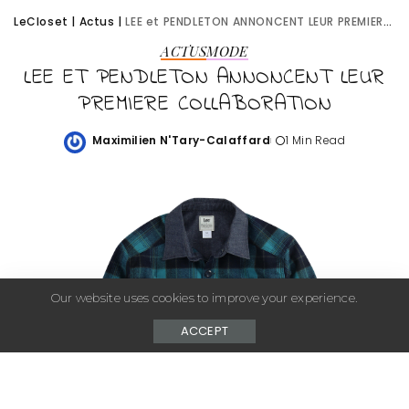
LeCloset
|
Actus
|
LEE et PENDLETON ANNONCENT LEUR PREMIERE COLLABORATION
ACTUS
MODE
LEE ET PENDLETON ANNONCENT LEUR
PREMIERE COLLABORATION
Maximilien N'Tary-Calaffard
1 Min Read
Posted
by
Our website uses cookies to improve your experience.
ACCEPT