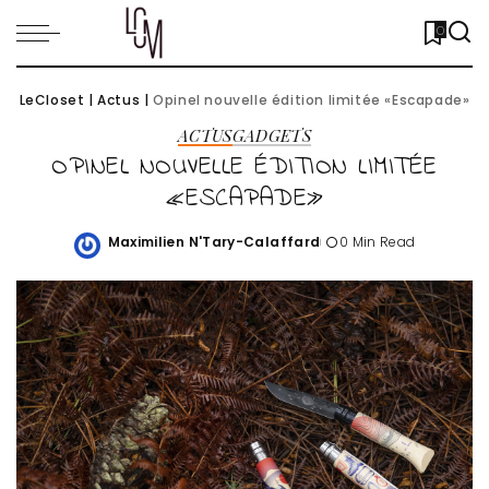
0
LeCloset
|
Actus
|
Opinel nouvelle édition limitée «Escapade»
ACTUS
GADGETS
OPINEL NOUVELLE ÉDITION LIMITÉE
«ESCAPADE»
Maximilien N'Tary-Calaffard
0 Min Read
Posted
by