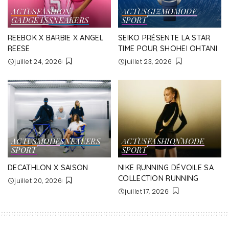
ACTUS
FASHION
ACTUS
GIZMO
MODE
GADGETS
SNEAKERS
SPORT
REEBOK X BARBIE X ANGEL
SEIKO PRÉSENTE LA STAR
REESE
TIME POUR SHOHEI OHTANI
juillet 24, 2026
juillet 23, 2026
ACTUS
MODE
SNEAKERS
ACTUS
FASHION
MODE
SPORT
SPORT
DECATHLON X SAISON
NIKE RUNNING DÉVOILE SA
COLLECTION RUNNING
juillet 20, 2026
juillet 17, 2026