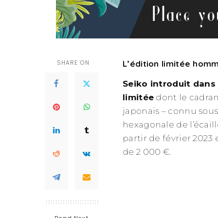
SHARE ON
L’édition limitée ho
Seiko introduit dans 
limitée
dont le cadran
japonais – connu sou
hexagonale de l’écail
partir de février 2023
de 2 000 €.