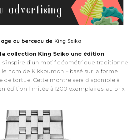
mmage au berceau de
King Seiko
la collection King Seiko une édition
 s’inspire d’un motif géométrique traditionnel
s le nom de Kikkoumon – basé sur la forme
le de tortue. Cette montre sera disponible à
 en édition limitée à 1200 exemplaires, au prix