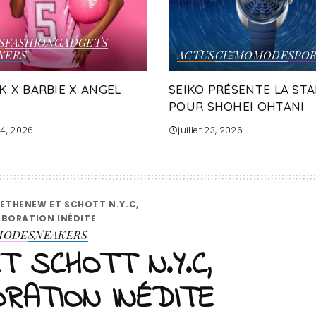
S
FASHION
GADGETS
KERS
ACTUS
GIZMO
MODE
SPO
K X BARBIE X ANGEL
SEIKO PRÉSENTE LA STA
POUR SHOHEI OHTANI
 24, 2026
juillet 23, 2026
ETHENEW ET SCHOTT N.Y.C,
ABORATION INÉDITE
MODE
SNEAKERS
 SCHOTT N.Y.C,
RATION INÉDITE