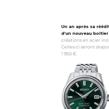
Un an après sa réédit
d’un nouveau boîtie
créations en acier ino
Celles-ci seront dispo
1 950 €.