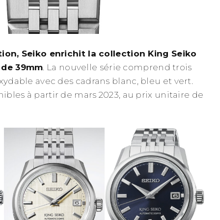
ion, Seiko enrichit la collection King Seiko
r de 39mm
. La nouvelle série comprend trois
xydable avec des cadrans blanc, bleu et vert.
nibles à partir de mars 2023, au prix unitaire de