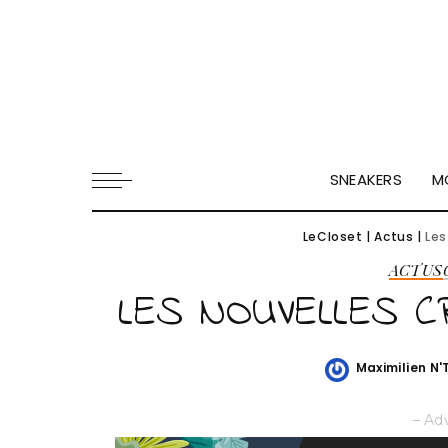
SNEAKERS
M
LeCloset
|
Actus
|
Les
ACTUS
LES NOUVELLES C
Maximilien N
Posted
by
– Ad