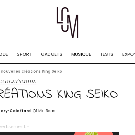
ODE
SPORT
GADGETS
MUSIQUE
TESTS
EXPO’
 nouvelles créations King Seiko
GADGETS
MODE
RÉATIONS KING SEIKO
'Tary-Calaffard
1 Min Read
vertisement –