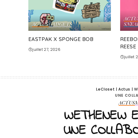
ACTU
ACTUS
GADGETS
SNEA
EASTPAK X SPONGE BOB
REEBO
REESE
juillet 27, 2026
juillet
LeCloset
|
Actus
|
W
UNE COLL
ACTUS
WETHENEW ET
UNE COLLABO