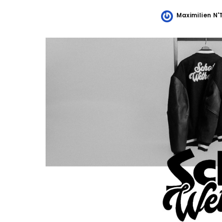
Maximilien N
Posted
by