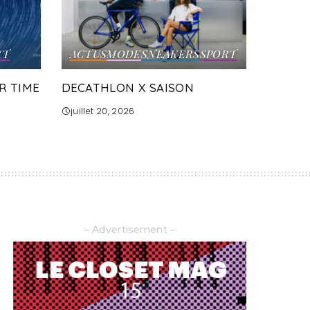
RT
ACTUS
MODE
SNEAKERS
SPORT
R TIME
DECATHLON X SAISON
juillet 20, 2026
– Advertisement –