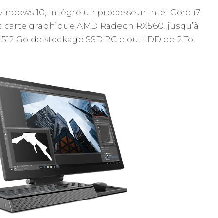
windows 10, intègre un processeur Intel Core i7
c carte graphique AMD Radeon RX560, jusqu’à
 512 Go de stockage SSD PCIe ou HDD de 2 To.