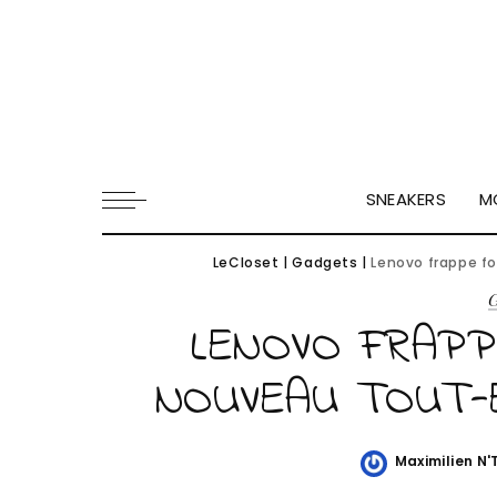
SNEAKERS
M
LeCloset
|
Gadgets
|
Lenovo frappe f
LENOVO FRAPP
NOUVEAU TOUT-E
Maximilien N
Posted
by