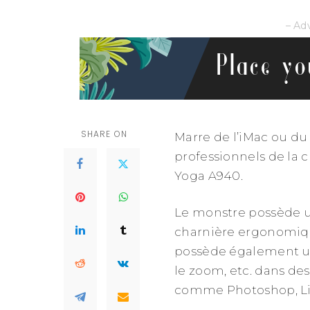
– Ad
SHARE ON
Marre de l’iMac ou du
professionnels de la 
Yoga A940.
Le monstre possède u
charnière ergonomiqu
possède également un
le zoom, etc. dans de
comme Photoshop, Lig