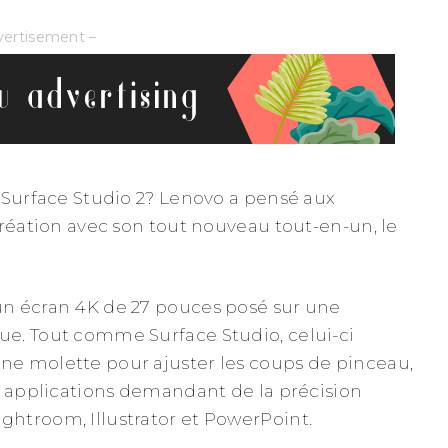
vertisement –
 Surface Studio 2? Lenovo a pensé aux
création avec son tout nouveau tout-en-un, le
n écran 4K de 27 pouces posé sur une
e. Tout comme Surface Studio, celui-ci
e molette pour ajuster les coups de pinceau,
s applications demandant de la précision
htroom, Illustrator et PowerPoint.