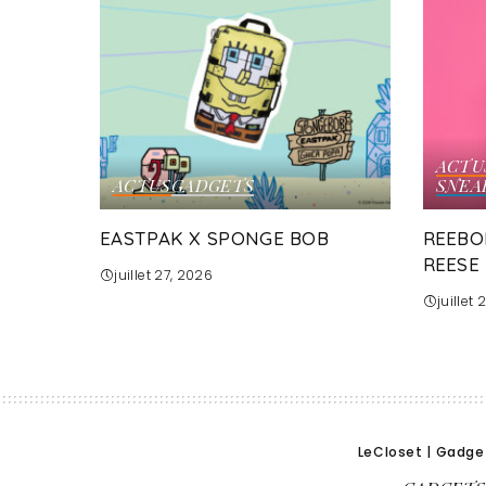
ACTU
ACTUS
GADGETS
SNEA
EASTPAK X SPONGE BOB
REEBO
REESE
juillet 27, 2026
juillet
LeCloset
|
Gadge