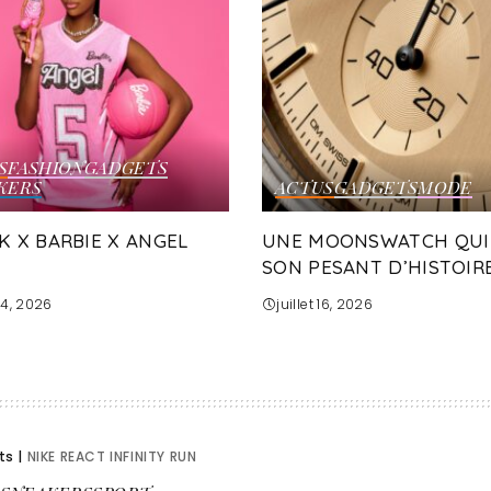
S
FASHION
GADGETS
KERS
ACTUS
GADGETS
MODE
K X BARBIE X ANGEL
UNE MOONSWATCH QUI
SON PESANT D’HISTOIRE
 24, 2026
juillet 16, 2026
ts
|
NIKE REACT INFINITY RUN