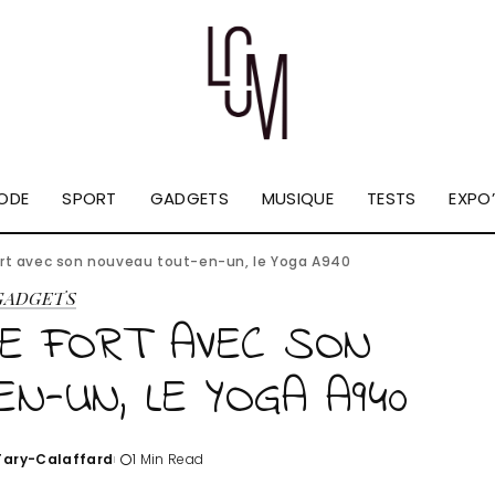
ODE
SPORT
GADGETS
MUSIQUE
TESTS
EXPO’
ort avec son nouveau tout-en-un, le Yoga A940
GADGETS
E FORT AVEC SON
N-UN, LE YOGA A940
'Tary-Calaffard
1 Min Read