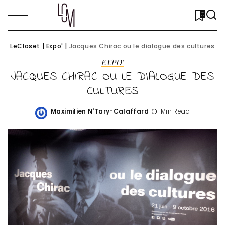
0
LeCloset
|
Expo'
|
Jacques Chirac ou le dialogue des cultures
EXPO'
JACQUES CHIRAC OU LE DIALOGUE DES
CULTURES
Maximilien N'Tary-Calaffard
1 Min Read
Posted
by