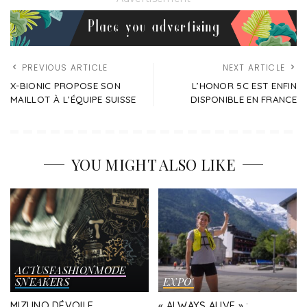
PREVIOUS ARTICLE
NEXT ARTICLE
X-BIONIC PROPOSE SON
L’HONOR 5C EST ENFIN
MAILLOT À L’ÉQUIPE SUISSE
DISPONIBLE EN FRANCE
YOU MIGHT ALSO LIKE
ACTUS
FASHION
MODE
SNEAKERS
EXPO'
MIZUNO DÉVOILE
« ALWAYS ALIVE » :