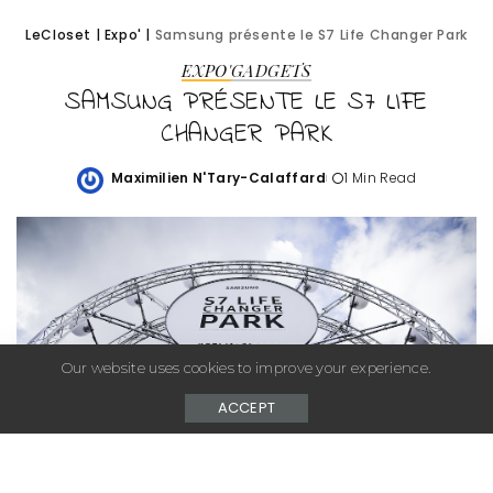
LeCloset
|
Expo'
|
Samsung présente le S7 Life Changer Park
EXPO'
GADGETS
SAMSUNG PRÉSENTE LE S7 LIFE
CHANGER PARK
Maximilien N'Tary-Calaffard
1 Min Read
Posted
by
Our website uses cookies to improve your experience.
ACCEPT