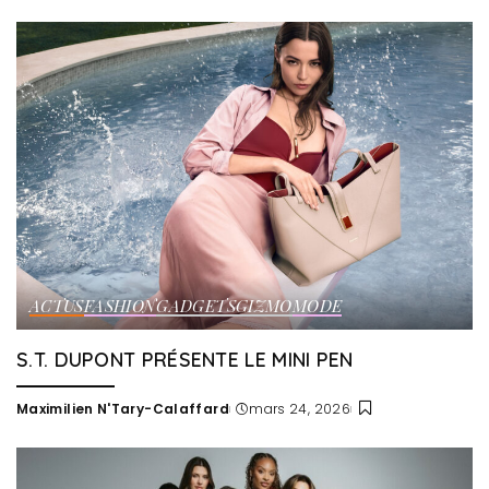
by
ACTUS
FASHION
GADGETS
GIZMO
MODE
S.T. DUPONT PRÉSENTE LE MINI PEN
Maximilien N'Tary-Calaffard
mars 24, 2026
Posted
by