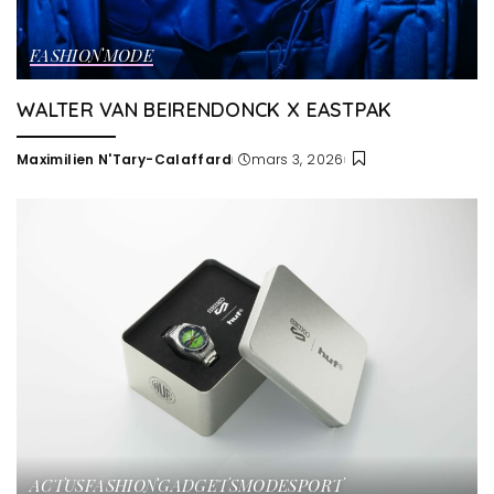
FASHION
MODE
WALTER VAN BEIRENDONCK X EASTPAK
Maximilien N'Tary-Calaffard
mars 3, 2026
Posted
by
ACTUS
FASHION
GADGETS
MODE
SPORT