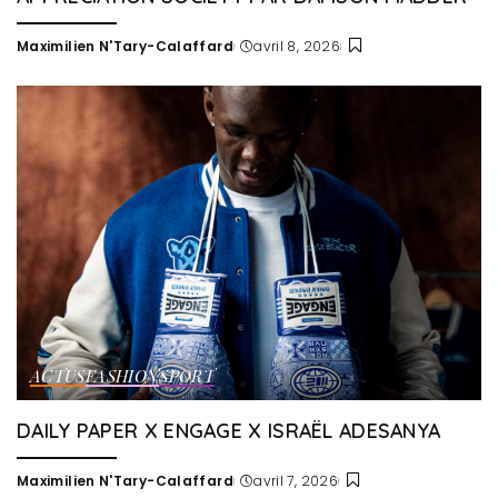
Maximilien N'Tary-Calaffard
avril 8, 2026
Posted
by
ACTUS
FASHION
SPORT
DAILY PAPER X ENGAGE X ISRAËL ADESANYA
Maximilien N'Tary-Calaffard
avril 7, 2026
Posted