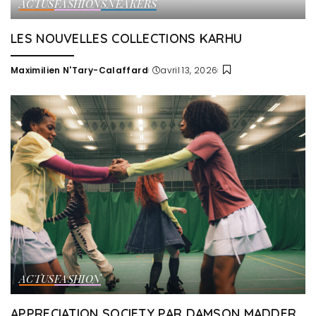
ACTUS
FASHION
SNEAKERS
LES NOUVELLES COLLECTIONS KARHU
Maximilien N'Tary-Calaffard
avril 13, 2026
Posted
by
ACTUS
FASHION
APPRECIATION SOCIETY PAR DAMSON MADDER