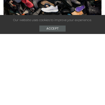
Our website uses cookies to improve your experience.
ACCEPT
– Advertisement –
Une grande partie des chaussures utilisées finit
abandonnée dans la nature. Fidèle à sa philosophie
NNormal propose de s’atteler à cette problématique
en lançant le No Trace Program. Une initiative qui
invite les sportifs à recycler de manière simple et
gratuite les chaussures, vêtements et accessoires de