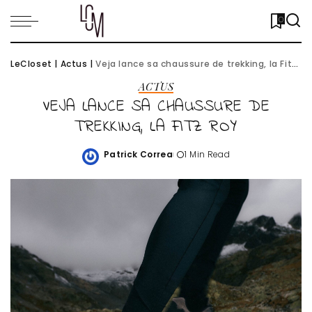
0
LeCloset
|
Actus
|
Veja lance sa chaussure de trekking, la Fitz Roy
ACTUS
VEJA LANCE SA CHAUSSURE DE
TREKKING, LA FITZ ROY
Patrick Correa
1 Min Read
Posted
by