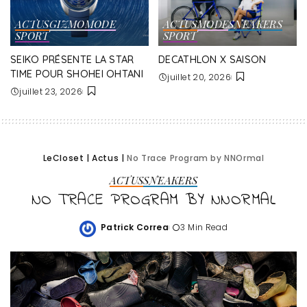
ACTUS
GIZMO
MODE
ACTUS
MODE
SNEAKERS
SPORT
SPORT
SEIKO PRÉSENTE LA STAR
DECATHLON X SAISON
TIME POUR SHOHEI OHTANI
juillet 20, 2026
juillet 23, 2026
LeCloset
|
Actus
|
No Trace Program by NNOrmal
ACTUS
SNEAKERS
NO TRACE PROGRAM BY NNORMAL
Patrick Correa
3 Min Read
Posted
by