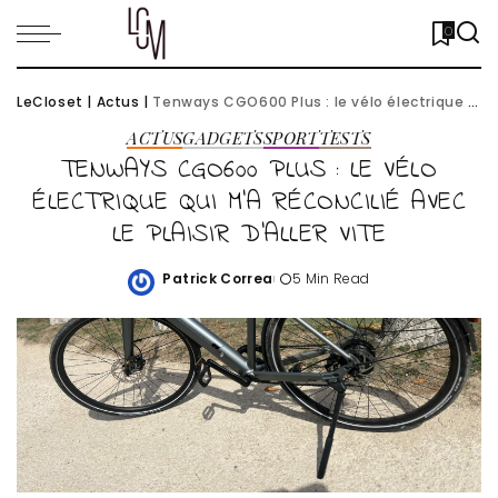
0
LeCloset
|
Actus
|
Tenways CGO600 Plus : le vélo électrique qui m’a réconcilié avec le plaisir d’aller vite
ACTUS
GADGETS
SPORT
TESTS
TENWAYS CGO600 PLUS : LE VÉLO
ÉLECTRIQUE QUI M’A RÉCONCILIÉ AVEC
LE PLAISIR D’ALLER VITE
Patrick Correa
5 Min Read
Posted
by