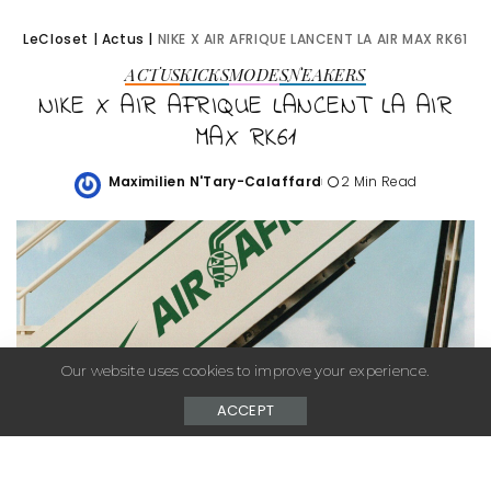
LeCloset
|
Actus
|
NIKE X AIR AFRIQUE LANCENT LA AIR MAX RK61
ACTUS
KICKS
MODE
SNEAKERS
NIKE X AIR AFRIQUE LANCENT LA AIR
MAX RK61
Maximilien N'Tary-Calaffard
2 Min Read
Posted
by
Our website uses cookies to improve your experience.
ACCEPT