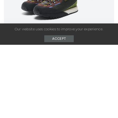
Our website uses cookies to improve your experience.
ACCEPT
– Advertisement –
Une collab’ inédite pour célébrer l’urban outdoor
Le spécialiste de l’outdoor, Décathlon, s’associe avec
Starcow, le shop iconique de streetwear parisien.
Cette année, ils s’associent pour une collaboration
inédite. Résultat, une collection qui nous plonge au
cœur de la ville et célèbre l’exploration urbaine.