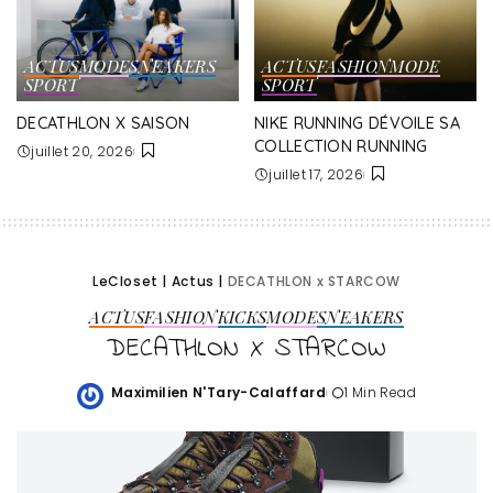
ACTUS
MODE
SNEAKERS
ACTUS
FASHION
MODE
SPORT
SPORT
DECATHLON X SAISON
NIKE RUNNING DÉVOILE SA
COLLECTION RUNNING
juillet 20, 2026
juillet 17, 2026
LeCloset
|
Actus
|
DECATHLON x STARCOW
ACTUS
FASHION
KICKS
MODE
SNEAKERS
DECATHLON X STARCOW
Maximilien N'Tary-Calaffard
1 Min Read
Posted
by