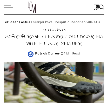
0
LeCloset
|
Actus
|
scarpa Rove : l’esprit outdoor en ville et sur sentier
ACTUS
TESTS
SCARPA ROVE : L’ESPRIT OUTDOOR EN
VILLE ET SUR SENTIER
Patrick Correa
4 Min Read
Posted
by