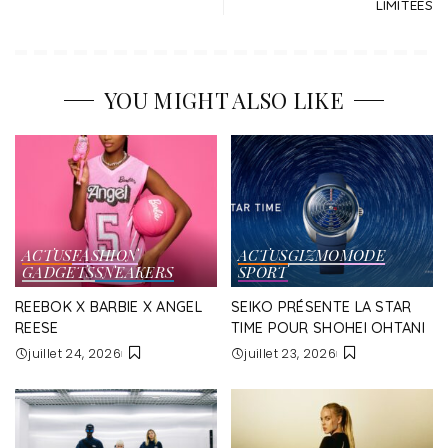
LIMITÉES
YOU MIGHT ALSO LIKE
ACTUS
FASHION
ACTUS
GIZMO
MODE
GADGETS
SNEAKERS
SPORT
REEBOK X BARBIE X ANGEL
SEIKO PRÉSENTE LA STAR
REESE
TIME POUR SHOHEI OHTANI
juillet 24, 2026
juillet 23, 2026