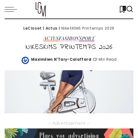
0
LeCloset
|
Actus
|
NikeSKIMS Printemps 2026
ACTUS
FASHION
SPORT
NIKESKIMS PRINTEMPS 2026
Maximilien N'Tary-Calaffard
1 Min Read
Posted
by
– Advertisement –