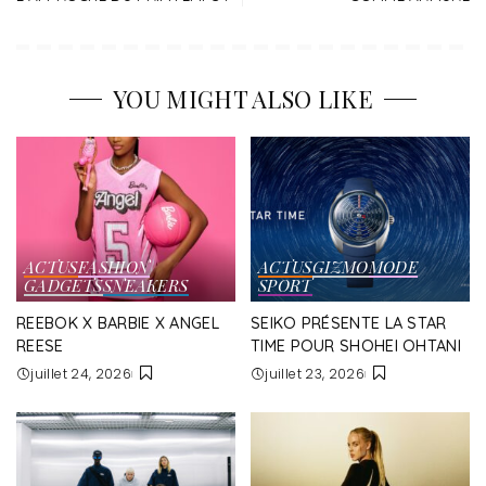
YOU MIGHT ALSO LIKE
ACTUS
FASHION
ACTUS
GIZMO
MODE
GADGETS
SNEAKERS
SPORT
REEBOK X BARBIE X ANGEL
SEIKO PRÉSENTE LA STAR
REESE
TIME POUR SHOHEI OHTANI
juillet 24, 2026
juillet 23, 2026