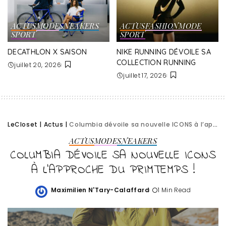
ACTUS
MODE
SNEAKERS
ACTUS
FASHION
MODE
SPORT
SPORT
DECATHLON X SAISON
NIKE RUNNING DÉVOILE SA
COLLECTION RUNNING
juillet 20, 2026
juillet 17, 2026
LeCloset
|
Actus
|
Columbia dévoile sa nouvelle ICONS à l’approche du Primtemps !
ACTUS
MODE
SNEAKERS
COLUMBIA DÉVOILE SA NOUVELLE ICONS
À L’APPROCHE DU PRIMTEMPS !
Maximilien N'Tary-Calaffard
1 Min Read
Posted
by