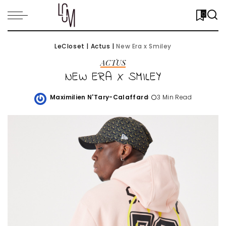
0
LeCloset
|
Actus
|
New Era x Smiley
ACTUS
NEW ERA X SMILEY
Maximilien N'Tary-Calaffard
3 Min Read
Posted
by