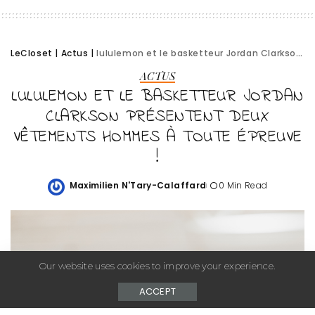
LeCloset
|
Actus
|
lululemon et le basketteur Jordan Clarkson présentent deux vêtements hommes à toute épreuve !
ACTUS
LULULEMON ET LE BASKETTEUR JORDAN
CLARKSON PRÉSENTENT DEUX
VÊTEMENTS HOMMES À TOUTE ÉPREUVE
!
Maximilien N'Tary-Calaffard
0 Min Read
Posted
by
Our website uses cookies to improve your experience.
ACCEPT