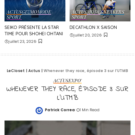
ACTUS
GIZMO
MODE
ACTUS
MODE
SNEAKERS
SPORT
SPORT
SEIKO PRÉSENTE LA STAR
DECATHLON X SAISON
TIME POUR SHOHEI OHTANI
juillet 20, 2026
juillet 23, 2026
LeCloset
|
Actus
|
Whenever they race, épisode 3 sur l’UTMB
ACTUS
EXPO'
WHENEVER THEY RACE, ÉPISODE 3 SUR
L’UTMB
Patrick Correa
1 Min Read
Posted
by