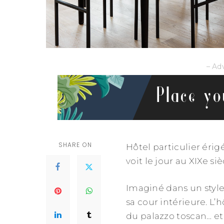
– Ad
SHARE ON
Hôtel particulier érig
voit le jour au XIXe siè
Imaginé dans un style
sa cour intérieure. L
du palazzo toscan… et