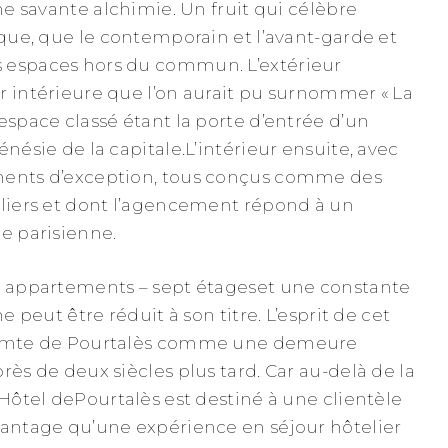
une savante alchimie. Un fruit qui célèbre
ique, que le contemporain et l’avant-garde et
 espaces hors du commun. L’extérieur
r intérieure que l’on aurait pu surnommer « La
espace classé étant la porte d’entrée d’un
énésie de la capitale.L’intérieur ensuite, avec
ments d’exception, tous conçus comme des
uliers et dont l’agencement répond à un
ce parisienne.
9 appartements – sept étageset une constante
ne peut être réduit à son titre. L’esprit de cet
 comte de Pourtalès comme une demeure
rès de deux siècles plus tard. Car au-delà de la
’Hôtel dePourtalès est destiné à une clientèle
vantage qu’une expérience en séjour hôtelier