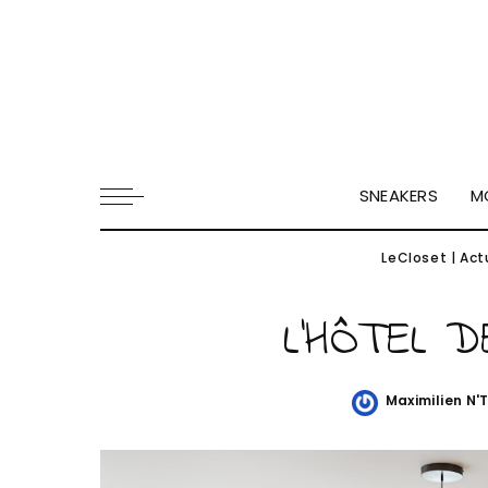
SNEAKERS
M
LeCloset
|
Act
L’HÔTEL 
Maximilien N'
Posted
by