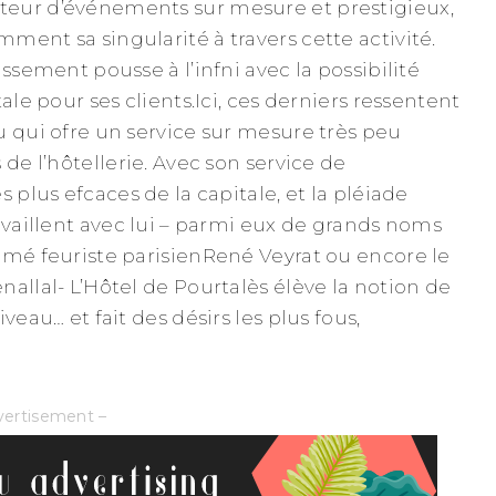
eur d’événements sur mesure et prestigieux,
ment sa singularité à travers cette activité.
issement pousse à l’infni avec la possibilité
ale pour ses clients.Ici, ces derniers ressentent
u qui ofre un service sur mesure très peu
 de l’hôtellerie. Avec son service de
s plus efcaces de la capitale, et la pléiade
availlent avec lui – parmi eux de grands noms
mmé feuriste parisienRené Veyrat ou encore le
allal- L’Hôtel de Pourtalès élève la notion de
veau… et fait des désirs les plus fous,
vertisement –