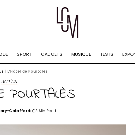
ODE
SPORT
GADGETS
MUSIQUE
TESTS
EXPO’
us
|
L’Hôtel de Pourtalès
ACTUS
DE POURTALÈS
Tary-Calaffard
3 Min Read