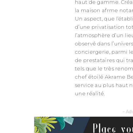
haut de gamme. Créat
la maison afrme notam
Un aspect, que l’établ
d’une privatisation tot
l’atmosphère d’un lie
observé dans l’univers
conciergerie, parmi le
de prestataires qui tr
tels que le très reno
chef étoilé Akrame Ben
service au plus haut ni
une réalité.
– Ad