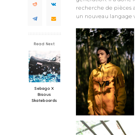
recherche de pièces a
un nouveau langage v
Read Next
Sebago X
Bisous
Skateboards