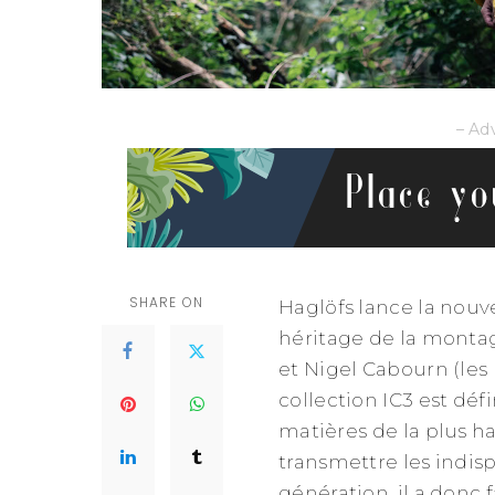
– Ad
SHARE ON
Haglöfs lance la nouv
héritage de la monta
et Nigel Cabourn (les 
collection IC3 est déf
matières de la plus ha
transmettre les indis
génération. il a donc f