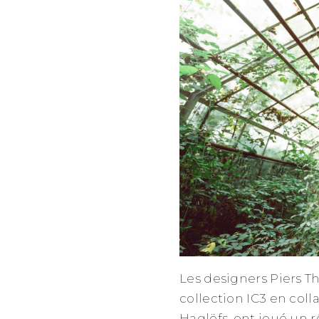
Les designers Piers T
collection IC3 en col
Haglöfs, ont joué un 