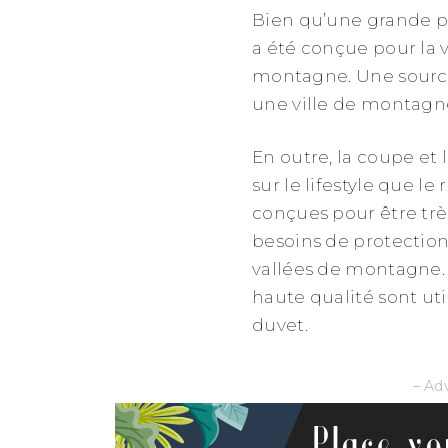
Bien qu’une grande part
a été conçue pour la 
montagne. Une source d
une ville de montagne
En outre, la coupe et
sur le lifestyle que le
conçues pour être trè
besoins de protection 
vallées de montagne.
haute qualité sont ut
duvet.
– Ad