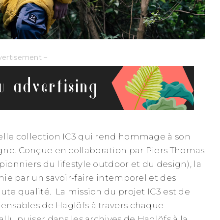
vertisement –
elle collection IC3 qui rend hommage à son
gne. Conçue en collaboration par Piers Thomas
pionniers du lifestyle outdoor et du design), la
inie par un savoir-faire intemporel et des
ute qualité. La mission du projet IC3 est de
pensables de Haglöfs à travers chaque
allu puiser dans les archives de Haglöfs à la