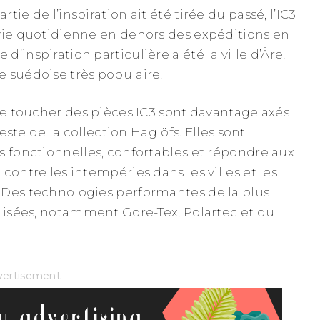
ie de l’inspiration ait été tirée du passé, l’IC3
vie quotidienne en dehors des expéditions en
’inspiration particulière a été la ville d’Åre,
 suédoise très populaire.
 le toucher des pièces IC3 sont davantage axés
 reste de la collection Haglöfs. Elles sont
s fonctionnelles, confortables et répondre aux
contre les intempéries dans les villes et les
 Des technologies performantes de la plus
ilisées, notamment Gore-Tex, Polartec et du
vertisement –