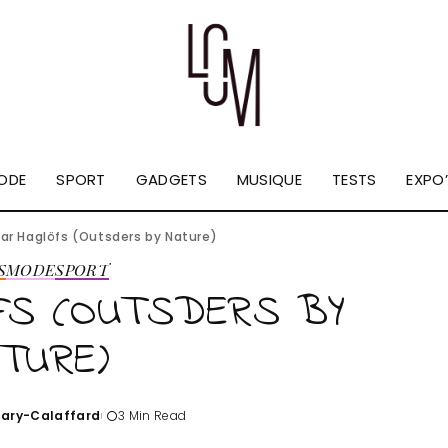
ODE
SPORT
GADGETS
MUSIQUE
TESTS
EXPO’
par Haglöfs (Outsders by Nature)
S
MODE
SPORT
ÖFS (OUTSDERS BY
TURE)
Tary-Calaffard
3 Min Read