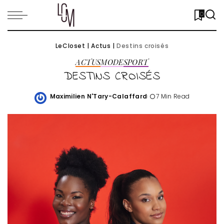
0
LeCloset
|
Actus
|
Destins croisés
ACTUS
MODE
SPORT
DESTINS CROISÉS
Maximilien N'Tary-Calaffard
7 Min Read
Posted
by