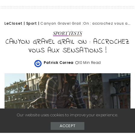
LeCloset
|
Sport
|
Canyon Gravel Grail :On : accrochez vous aux sensations !
SPORT
TESTS
CANYON GRAVEL GRAIL :ON : ACCROCHEZ
VOUS AUX SENSATIONS !
Patrick Correa
10 Min Read
Posted
by
Our website uses cookies to improve your experience.
ACCEPT