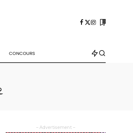
0
CONCOURS
e
– Advertisement –