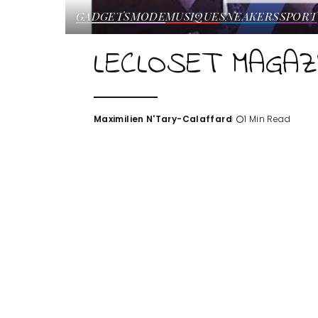
GADGETS
MODE
MUSIQUE
SNEAKERS
SPORT
LECLOSET MAGAZ
Maximilien N'Tary-Calaffard
1 Min Read
Posted
by