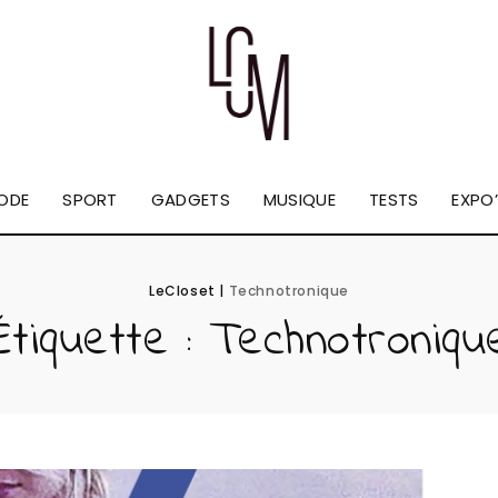
ODE
SPORT
GADGETS
MUSIQUE
TESTS
EXPO’
LeCloset
|
Technotronique
Étiquette :
Technotroniqu