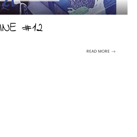
INE #12
READ MORE