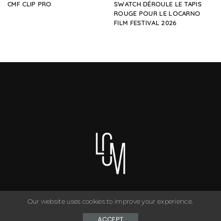
CMF CLIP PRO
SWATCH DÉROULE LE TAPIS
ROUGE POUR LE LOCARNO
FILM FESTIVAL 2026
Our website uses cookies to improve your experience.
You can have anything you want in life if you dress for it. ©
Copyright Le Closet - 2024
ACCEPT