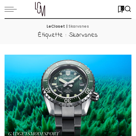
0
LeCloset
|
Skarvsnes
Étiquette :
Skarvsnes
GADGETS
MODE
SPORT