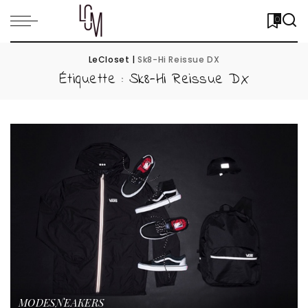
0
LeCloset
|
Sk8-Hi Reissue DX
Étiquette :
Sk8-Hi Reissue DX
MODE
SNEAKERS