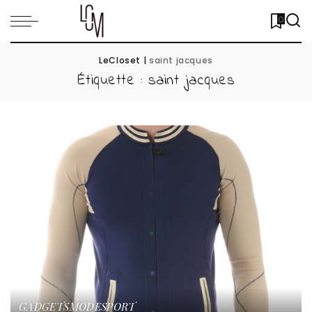
0
LeCloset
|
saint jacques
Étiquette :
saint jacques
GADGETS
MODE
SPORT