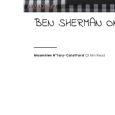
IN DA CLOSET
BEN SHERMAN O
Maximilien N'Tary-Calaffard
1 Min Read
Posted
by